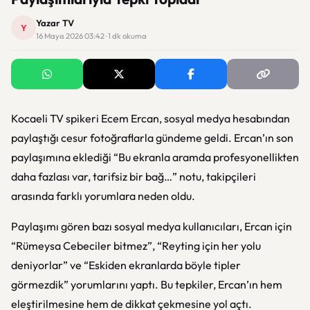
Yazar TV
Y
16 Mayıs 2026 03:42 · 1 dk okuma
Kocaeli TV spikeri Ecem Ercan, sosyal medya hesabından
paylaştığı cesur fotoğraflarla gündeme geldi. Ercan’ın son
paylaşımına eklediği “Bu ekranla aramda profesyonellikten
daha fazlası var, tarifsiz bir bağ…” notu, takipçileri
arasında farklı yorumlara neden oldu.
Paylaşımı gören bazı sosyal medya kullanıcıları, Ercan için
“Rümeysa Cebeciler bitmez”, “Reyting için her yolu
deniyorlar” ve “Eskiden ekranlarda böyle tipler
görmezdik” yorumlarını yaptı. Bu tepkiler, Ercan’ın hem
eleştirilmesine hem de dikkat çekmesine yol açtı.