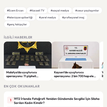
#Ecem Ercan
#Kocaeli TV
#sosyal medya
#cesur paylaşımlar
#televizyon spikerliği
#yerel medya
#profesyonel imaj
#genç takipçiler
İLGILI HABERLER
Malatya’da uyuşturucu
Kayseri’de uyuşturucu
YEN
operasyonu: 11 şüpheli
operasyonu: 2 bin 700 hap ele
İlk
tutuklandı
geçirildi, 1 şüpheli gözaltına
sor
alındı
tut
EN ÇOK OKUNANLAR
1972 İrlanda Fotoğrafı Yeniden Gündemde Sevgilisi İçin Silaha
1
Sarılan Kadın Kimdir?