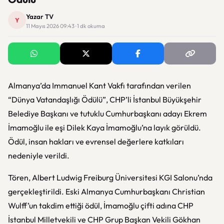
Yazar TV
Y
11 Mayıs 2026 09:43 · 1 dk okuma
Almanya’da Immanuel Kant Vakfı tarafından verilen
“Dünya Vatandaşlığı Ödülü”, CHP’li İstanbul Büyükşehir
Belediye Başkanı ve tutuklu Cumhurbaşkanı adayı Ekrem
İmamoğlu ile eşi Dilek Kaya İmamoğlu’na layık görüldü.
Ödül, insan hakları ve evrensel değerlere katkıları
nedeniyle verildi.
Tören, Albert Ludwig Freiburg Üniversitesi KGI Salonu’nda
gerçekleştirildi. Eski Almanya Cumhurbaşkanı Christian
Wulff’un takdim ettiği ödül, İmamoğlu çifti adına CHP
İstanbul Milletvekili ve CHP Grup Başkan Vekili Gökhan