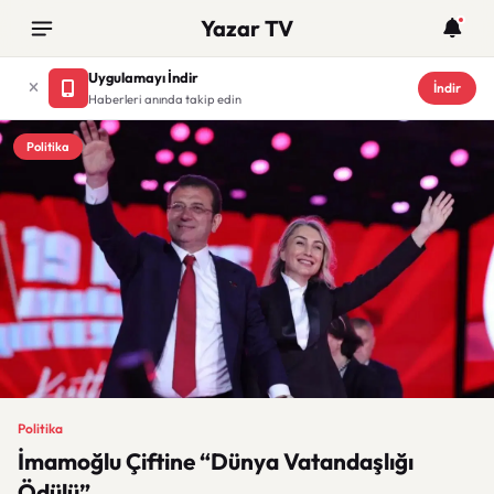
Yazar TV
Uygulamayı İndir
İndir
Haberleri anında takip edin
Politika
Politika
İmamoğlu Çiftine “Dünya Vatandaşlığı
Ödülü”