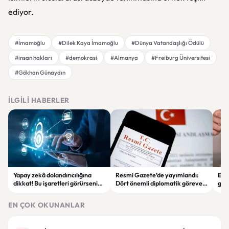
ediyor.
#İmamoğlu
#Dilek Kaya İmamoğlu
#Dünya Vatandaşlığı Ödülü
#insan hakları
#demokrasi
#Almanya
#Freiburg Üniversitesi
#Gökhan Günaydın
İLGILI HABERLER
Yapay zekâ dolandırıcılığına
Resmi Gazete’de yayımlandı:
Enf
dikkat! Bu işaretleri görürseniz
Dört önemli diplomatik göreve
ger
hemen durun
yeni büyükelçiler atandı
eko
EN ÇOK OKUNANLAR