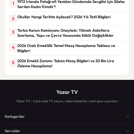
1972 İrlanda Fotoğrafı Yeniden Gündemde Sevgilisi İçin Silaha
1
Sarılan Kadın Kimdir?
Okullar Hangi Tarihte Açılacak? 2026 Yılı Tatil Bilgileri
2
Torba Kanun Komisyonu Onayladı: Yüksek Aidatlara
3
Sınırlama, Tapu ve Çevre Yasasında Köklü Değişiklikler
2026 Ocak Emeklilik Temel Maaş Hesaplama Tablosu ve
4
Bilgileri
2026 Emekli Zammı: Taban Maaş Bilgileri ve 20 Bin Lira
5
Ödeme Hesaplama!
Yazar TV
Yazar TV - Canlı web TV yayını, video haberler, canlı spor yayınları
Kategoriler
Servisler