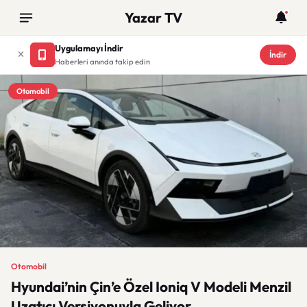
Yazar TV
Uygulamayı İndir
İndir
Haberleri anında takip edin
Otomobil
Otomobil
Hyundai’nin Çin’e Özel Ioniq V Modeli Menzil
Uzatıcı Versiyonuyla Geliyor