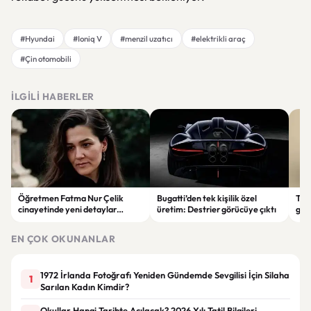
#Hyundai
#Ioniq V
#menzil uzatıcı
#elektrikli araç
#Çin otomobili
İLGILI HABERLER
Öğretmen Fatma Nur Çelik
Bugatti’den tek kişilik özel
Tür
cinayetinde yeni detaylar
üretim: Destrier görücüye çıktı
göre
ortaya çıktı: Saldırgan
ata
öğrencinin geçmişi dikkat çekti
EN ÇOK OKUNANLAR
1972 İrlanda Fotoğrafı Yeniden Gündemde Sevgilisi İçin Silaha
1
Sarılan Kadın Kimdir?
Okullar Hangi Tarihte Açılacak? 2026 Yılı Tatil Bilgileri