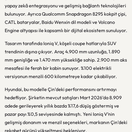
yapay zekâ entegrasyonu ve gelişmiş bağlantı teknolojileri
bulunuyor. Ayrıca Qualcomm Snapdragon 8295 kokpit çipi,
CATL bataryalar, Baidu Wenxin dil modeli ve Volcano
Engine altyapısı ile kapsamlı bir dijital ekosistem sunuluyor.
Tasarım tarafında Ioniq V, köşeli coupe hatlarıyla SUV
trendinin dışına çıkıyor. Araç 4.900 mm uzunluğa, 1.890
mm genişliğe ve 1.470 mm yüksekliğe sahip. 2.900 mm aks
mesafesi ile ferah bir kabin sunuyor. %100 elektrikli
versiyonun menzili 600 kilometreye kadar çıkabiliyor.
Hyundai, bu modelle Çin’deki performansını artırmayı
hedefliyor. Şirketin mevcut satışları Mart 2026’da 8.909
adede gerileyerek yıllık bazda %17,6 düşüş göstermiş ve
pazar payı %0,5 seviyesinde kalmıştı. Yeni Ioniq V’nin
gelişmiş donanım ve menzil seçenekleri, markanın Çin’deki
rekabet gücünü yükseltmesi bekleniyor.