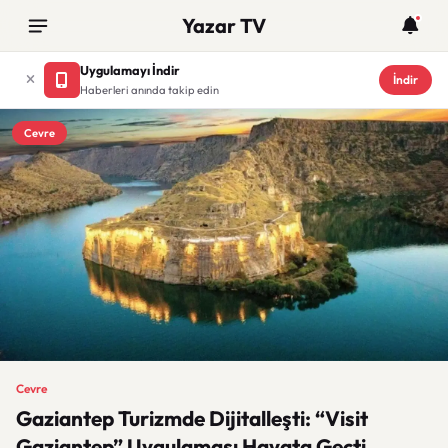
Yazar TV
Uygulamayı İndir
İndir
Haberleri anında takip edin
Cevre
Cevre
Gaziantep Turizmde Dijitalleşti: “Visit
Gaziantep” Uygulaması Hayata Geçti