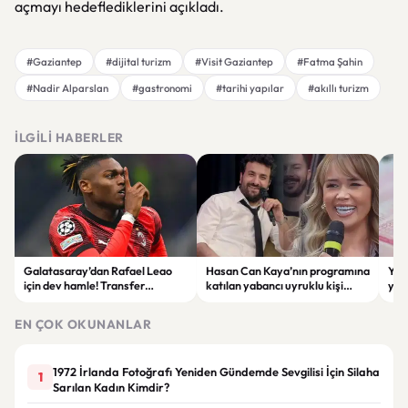
açmayı hedeflediklerini açıkladı.
#Gaziantep
#dijital turizm
#Visit Gaziantep
#Fatma Şahin
#Nadir Alparslan
#gastronomi
#tarihi yapılar
#akıllı turizm
İLGILI HABERLER
Galatasaray’dan Rafael Leao
Hasan Can Kaya’nın programına
YÖK
için dev hamle! Transfer
katılan yabancı uyruklu kişi
yap
görüşmeleri başladı
çalışma izni olmadığı
dök
gerekçesiyle gözaltına alındı
EN ÇOK OKUNANLAR
1972 İrlanda Fotoğrafı Yeniden Gündemde Sevgilisi İçin Silaha
1
Sarılan Kadın Kimdir?