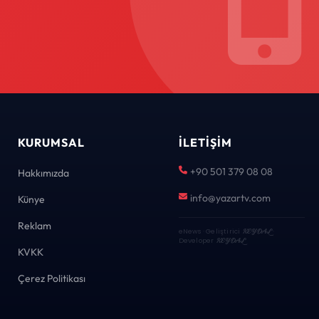
KURUMSAL
İLETIŞIM
+90 501 379 08 08
Hakkımızda
info@yazartv.com
Künye
Reklam
eNews · Geliştirici
KEYDAL
·
Developer
KEYDAL
KVKK
Çerez Politikası