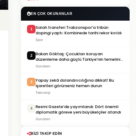
EN ÇOK OKUNANLAR
Salah transferi Trabzonspor’a tribün
1
dopingi yaptı: Kombinede tarihi rekor kırıldı
Spor
Bakan Göktaş: Çocukları koruyan
2
düzenleme daha güçlü Türkiye’nin temelini
oluşturacak
Gündem
Yapay zekâ dolandırıcılığına dikkat! Bu
3
işaretleri görürseniz hemen durun
Teknoloji
Resmi Gazete’de yayımlandı: Dört önemli
4
diplomatik göreve yeni büyükelçiler atandı
Gündem
BIZI TAKIP EDIN