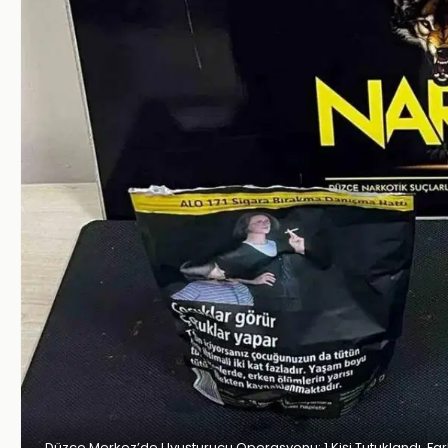
Düzce Merkez’de Uyuşturucu Operasyonu: 1 Kişi Tutuklandı, Fark