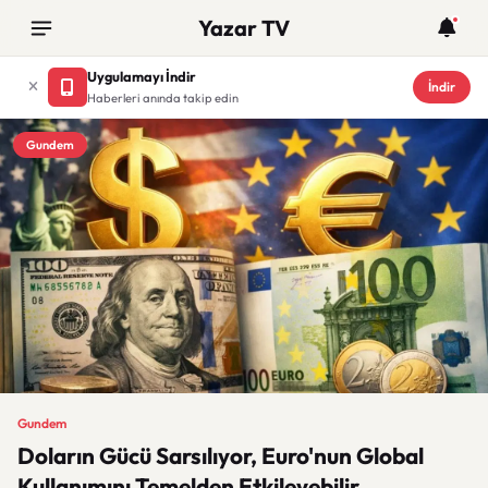
Yazar TV
Uygulamayı İndir
İndir
Haberleri anında takip edin
Gundem
Gundem
Doların Gücü Sarsılıyor, Euro'nun Global
Kullanımını Temelden Etkileyebilir