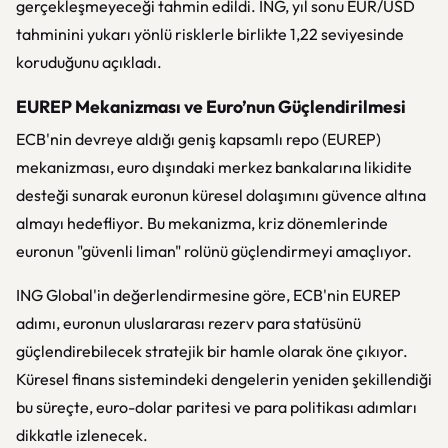
gerçekleşmeyeceği tahmin edildi. ING, yıl sonu EUR/USD
tahminini yukarı yönlü risklerle birlikte 1,22 seviyesinde
koruduğunu açıkladı.
EUREP Mekanizması ve Euro’nun Güçlendirilmesi
ECB'nin devreye aldığı geniş kapsamlı repo (EUREP)
mekanizması, euro dışındaki merkez bankalarına likidite
desteği sunarak euronun küresel dolaşımını güvence altına
almayı hedefliyor. Bu mekanizma, kriz dönemlerinde
euronun "güvenli liman" rolünü güçlendirmeyi amaçlıyor.
ING Global'in değerlendirmesine göre, ECB'nin EUREP
adımı, euronun uluslararası rezerv para statüsünü
güçlendirebilecek stratejik bir hamle olarak öne çıkıyor.
Küresel finans sistemindeki dengelerin yeniden şekillendiği
bu süreçte, euro-dolar paritesi ve para politikası adımları
dikkatle izlenecek.