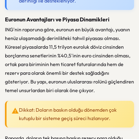
derinliği ile destekleniyor.
Euronun Avantajları ve Piyasa Dinamikleri
ING'nin raporuna göre, euronun en büyük avantajı, yuanın
henüz ulaşamadığı derinlikteki tahvil piyasası olması.
Küresel piyasalarda 11,5 trilyon euroluk döviz cinsinden
borçlanma senetlerinin %40,5'inin euro cinsinden olması,
ortak para biriminin hem ticaret faturalarında hem de
rezerv para olarak önemli bir destek sağladığını
gösteriyor. Bu yapı, euronun uluslararası rolünü güçlendiren
temel unsurlardan biri olarak öne çıkıyor.
Dikkat: Doların baskın olduğu dönemden çok
kutuplu bir sisteme geçiş süreci hızlanıyor.
Raporda, doların tek başına baskın rezerv para olduğu