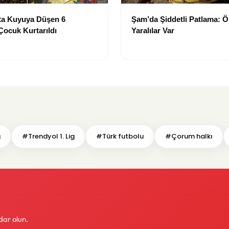
ta Kuyuya Düşen 6
Şam’da Şiddetli Patlama: Ö
Çocuk Kurtarıldı
Yaralılar Var
g
#Trendyol 1. Lig
#Türk futbolu
#Çorum halkı
dar olun.