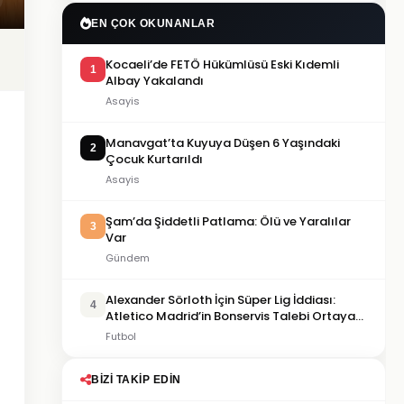
EN ÇOK OKUNANLAR
Kocaeli’de FETÖ Hükümlüsü Eski Kıdemli
1
Albay Yakalandı
Asayis
Manavgat’ta Kuyuya Düşen 6 Yaşındaki
2
Çocuk Kurtarıldı
Asayis
Şam’da Şiddetli Patlama: Ölü ve Yaralılar
3
Var
Gündem
Alexander Sörloth İçin Süper Lig İddiası:
4
Atletico Madrid’in Bonservis Talebi Ortaya
Çıktı
Futbol
BIZI TAKIP EDIN