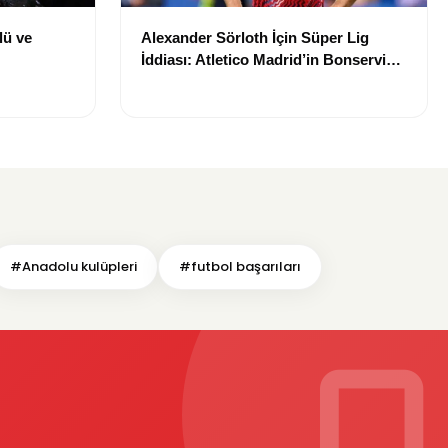
lü ve
Alexander Sörloth İçin Süper Lig
İddiası: Atletico Madrid’in Bonservis
Talebi Ortaya Çıktı
#Anadolu kulüpleri
#futbol başarıları