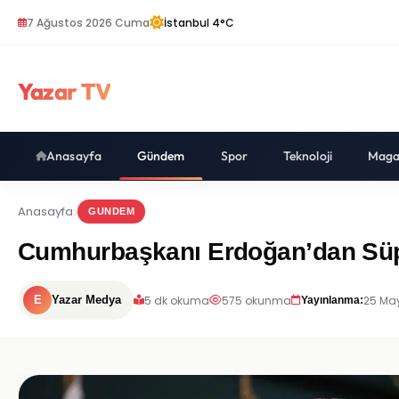
7 Ağustos 2026 Cuma
İstanbul 4°C
Yazar TV
Anasayfa
Gündem
Spor
Teknoloji
Maga
Anasayfa
GUNDEM
Cumhurbaşkanı Erdoğan’dan Süpe
5 dk okuma
575 okunma
25 May
E
Yazar Medya
Yayınlanma: