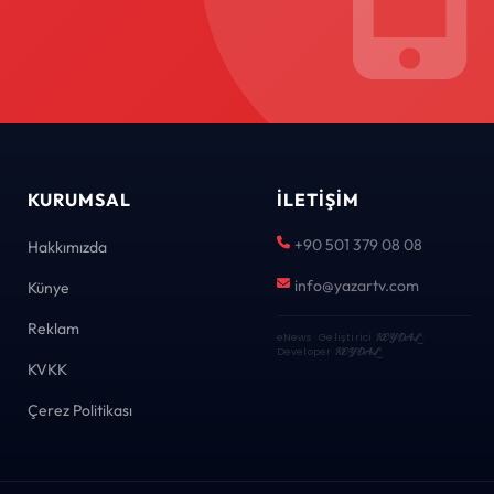
KURUMSAL
İLETIŞIM
+90 501 379 08 08
Hakkımızda
info@yazartv.com
Künye
Reklam
eNews · Geliştirici
KEYDAL
·
Developer
KEYDAL
KVKK
Çerez Politikası