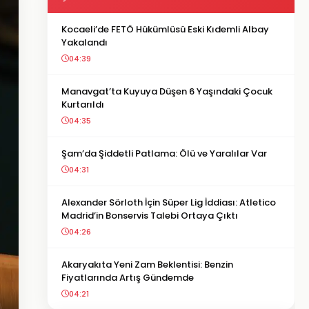
Kocaeli’de FETÖ Hükümlüsü Eski Kıdemli Albay
Yakalandı
04:39
Manavgat’ta Kuyuya Düşen 6 Yaşındaki Çocuk
Kurtarıldı
04:35
Şam’da Şiddetli Patlama: Ölü ve Yaralılar Var
04:31
Alexander Sörloth İçin Süper Lig İddiası: Atletico
Madrid’in Bonservis Talebi Ortaya Çıktı
04:26
Akaryakıta Yeni Zam Beklentisi: Benzin
Fiyatlarında Artış Gündemde
04:21