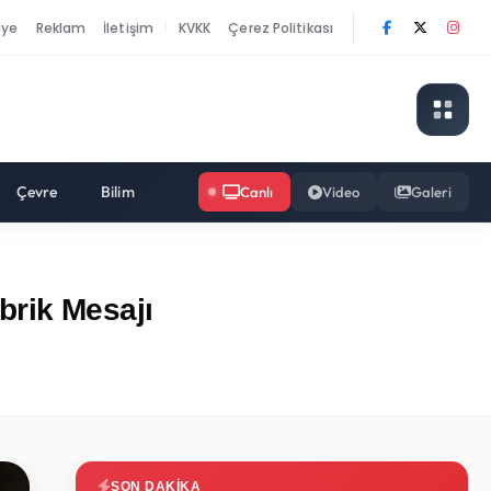
nye
Reklam
İletişim
KVKK
Çerez Politikası
|
Çevre
Bilim
Canlı
Video
Galeri
rik Mesajı
SON DAKIKA