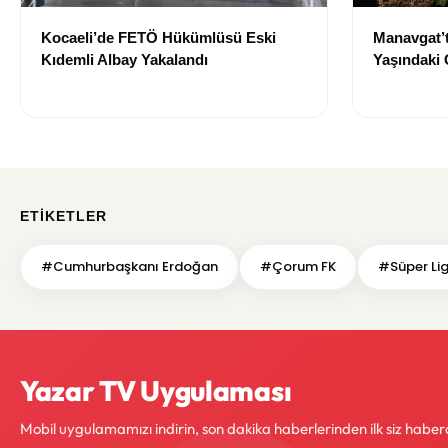
Kocaeli’de FETÖ Hükümlüsü Eski
Manavgat’
Kıdemli Albay Yakalandı
Yaşındaki 
ETIKETLER
#Cumhurbaşkanı Erdoğan
#Çorum FK
#Süper Li
Yazar TV Uygulaması
Mobil uygulamamızı indirin, son dakika haberlerinden ilk siz haber