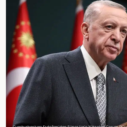
Cumhurbaşkanı Erdoğan’dan Süper Lig’e Yükselen Çorum FK’ya