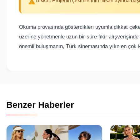
Dikkat: Projenin çekimlerinin Nisan ayında baş
Okuma provasında gösterdikleri uyumla dikkat çeken E
üzerine yönetmenle uzun bir süre fikir alışverişind
önemli buluşmanın, Türk sinemasında yılın en çok ko
Benzer Haberler