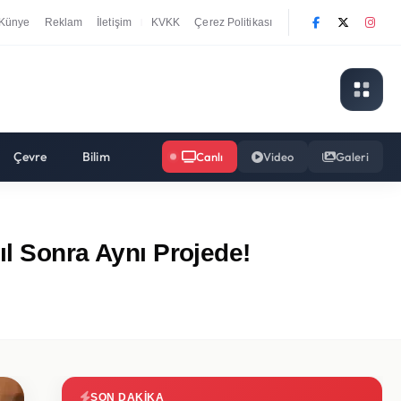
Künye
Reklam
İletişim
KVKK
Çerez Politikası
|
Çevre
Bilim
Canlı
Video
Galeri
ıl Sonra Aynı Projede!
SON DAKIKA