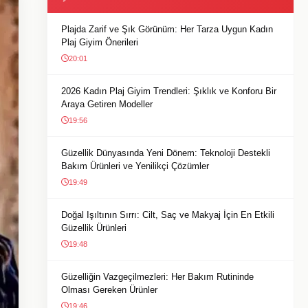
Plajda Zarif ve Şık Görünüm: Her Tarza Uygun Kadın
Plaj Giyim Önerileri
20:01
2026 Kadın Plaj Giyim Trendleri: Şıklık ve Konforu Bir
Araya Getiren Modeller
19:56
Güzellik Dünyasında Yeni Dönem: Teknoloji Destekli
Bakım Ürünleri ve Yenilikçi Çözümler
19:49
Doğal Işıltının Sırrı: Cilt, Saç ve Makyaj İçin En Etkili
Güzellik Ürünleri
19:48
Güzelliğin Vazgeçilmezleri: Her Bakım Rutininde
Olması Gereken Ürünler
19:46