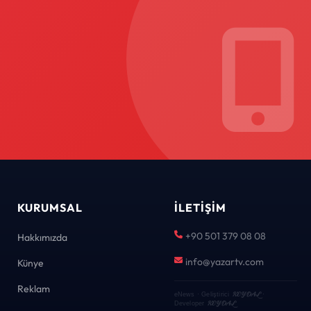
KURUMSAL
İLETIŞIM
+90 501 379 08 08
Hakkımızda
info@yazartv.com
Künye
Reklam
KEYDAL
eNews · Geliştirici
·
KEYDAL
Developer