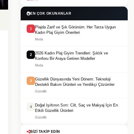
EN ÇOK OKUNANLAR
Plajda Zarif ve Şık Görünüm: Her Tarza Uygun
1
Kadın Plaj Giyim Önerileri
Moda
2026 Kadın Plaj Giyim Trendleri: Şıklık ve
2
Konforu Bir Araya Getiren Modeller
Moda
Güzellik Dünyasında Yeni Dönem: Teknoloji
3
Destekli Bakım Ürünleri ve Yenilikçi Çözümler
Güzellik
Doğal Işıltının Sırrı: Cilt, Saç ve Makyaj İçin En
4
Etkili Güzellik Ürünleri
Güzellik
BIZI TAKIP EDIN