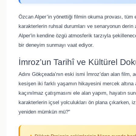
Özcan Alper’in yönettiği filmin okuma provası, tüm ek
karakterlerin ruhsal durumları ve senaryonun derin an
Alper'in kendine özgü atmosferik tarzıyla şekillenec
bir deneyim sunmayı vaat ediyor.
İmroz’un Tarihî ve Kültürel Do
Adını Gökçeada’nın eski ismi İmroz’dan alan film, ada
kesişen iki farklı yaşamın hikayesini mercek altına
kaçınılmaz çatışmasını ele alan yapım, hayatın sund
karakterlerin içsel yolculukları ön plana çıkarken, 
yeniden mümkün mü?"