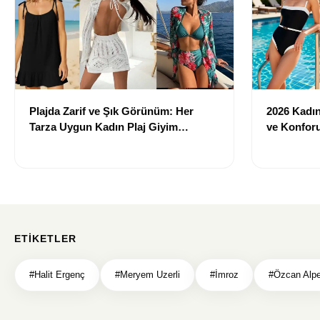
Plajda Zarif ve Şık Görünüm: Her
2026 Kadın 
Tarza Uygun Kadın Plaj Giyim
ve Konforu
Önerileri
Modeller
ETIKETLER
#Halit Ergenç
#Meryem Uzerli
#İmroz
#Özcan Alpe