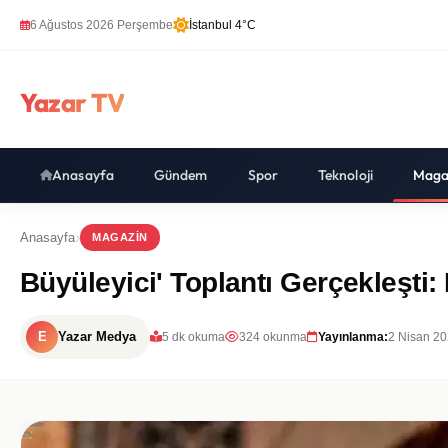
6 Ağustos 2026 Perşembe
İstanbul 4°C
Yazar TV
Anasayfa
Gündem
Spor
Teknoloji
Maga
Anasayfa
MAGAZIN
Büyüleyici' Toplantı Gerçekleşti:
E
Yazar Medya
5 dk okuma
324 okunma
Yayınlanma:
2 Nisan 20