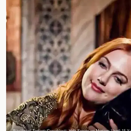
Büyüleyici' Toplantı Gerçekleşti: Halit Ergenç ve Meryem Uzerli 15 Yı