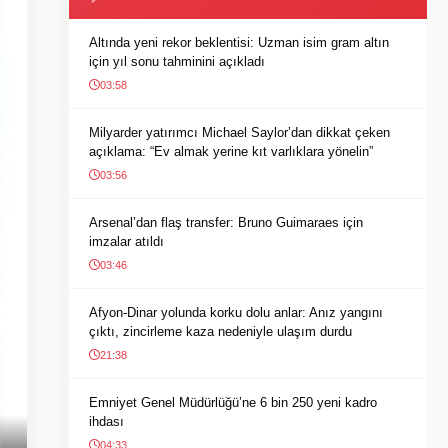
Altında yeni rekor beklentisi: Uzman isim gram altın
için yıl sonu tahminini açıkladı
03:58
Milyarder yatırımcı Michael Saylor’dan dikkat çeken
açıklama: “Ev almak yerine kıt varlıklara yönelin”
03:56
Arsenal’dan flaş transfer: Bruno Guimaraes için
imzalar atıldı
03:46
Afyon-Dinar yolunda korku dolu anlar: Anız yangını
çıktı, zincirleme kaza nedeniyle ulaşım durdu
21:38
Emniyet Genel Müdürlüğü’ne 6 bin 250 yeni kadro
ihdası
04:33