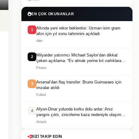
EN ÇOK OKUNANLAR
Altında yeni rekor beklentisi: Uzman isim gram
1
altın için yıl sonu tahminini açıkladı
Altin
Milyarder yatırımcı Michael Saylor’dan dikkat
2
çeken açıklama: “Ev almak yerine kıt varlıklara
yönelin”
Finans
Arsenal’dan flaş transfer: Bruno Guimaraes için
3
imzalar atıldı
Futbol
Afyon-Dinar yolunda korku dolu anlar: Anız
4
yangını çıktı, zincirleme kaza nedeniyle ulaşım
durdu
Asayis
BIZI TAKIP EDIN