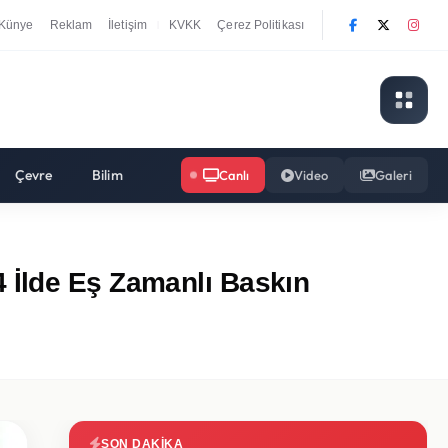
Künye
Reklam
İletişim
KVKK
Çerez Politikası
|
Çevre
Bilim
Canlı
Video
Galeri
 İlde Eş Zamanlı Baskın
SON DAKIKA