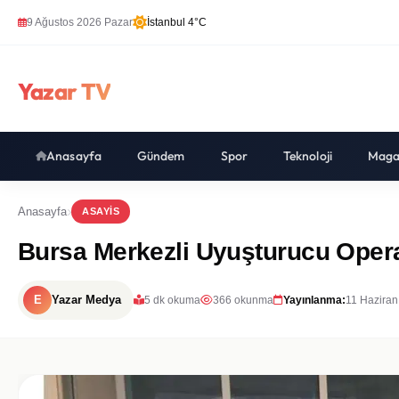
9 Ağustos 2026 Pazar
İstanbul 4°C
Yazar TV
Anasayfa
Gündem
Spor
Teknoloji
Maga
Anasayfa
ASAYIS
Bursa Merkezli Uyuşturucu Opera
E
Yazar Medya
5 dk okuma
366 okunma
Yayınlanma:
11 Haziran