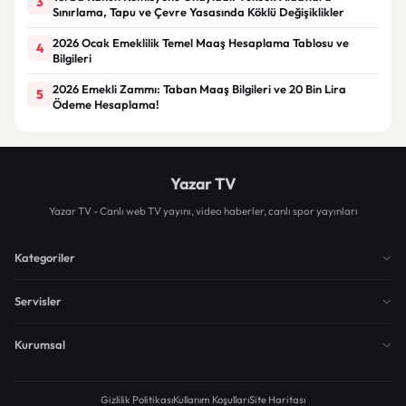
3
Sınırlama, Tapu ve Çevre Yasasında Köklü Değişiklikler
2026 Ocak Emeklilik Temel Maaş Hesaplama Tablosu ve
4
Bilgileri
2026 Emekli Zammı: Taban Maaş Bilgileri ve 20 Bin Lira
5
Ödeme Hesaplama!
Yazar TV
Yazar TV - Canlı web TV yayını, video haberler, canlı spor yayınları
Kategoriler
Servisler
Kurumsal
Gizlilik Politikası
Kullanım Koşulları
Site Haritası