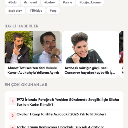
#Bolu
#cinayet
#bebek
#anne
#boğaz kesme
#şok olay
#Türkiye
#suç
İLGILI HABERLER
Ahmet Tatlıses’ten Yeni Hukuki
Arabesk müziğin güçlü sesi
Gal
Karar: Avukatıyla Yollarını Ayırdı
Cansever hayatını kaybetti: İşte
Vil
sanatçının yaşam öyküsü
mağ
EN ÇOK OKUNANLAR
1972 İrlanda Fotoğrafı Yeniden Gündemde Sevgilisi İçin Silaha
1
Sarılan Kadın Kimdir?
Okullar Hangi Tarihte Açılacak? 2026 Yılı Tatil Bilgileri
2
Torba Kanun Komisyonu Onayladı: Yüksek Aidatlara