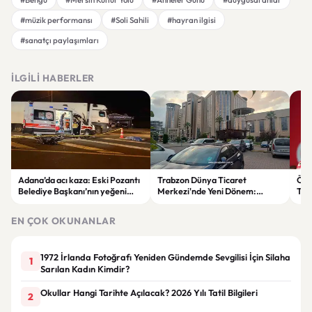
#müzik performansı
#Soli Sahili
#hayran ilgisi
#sanatçı paylaşımları
İLGILI HABERLER
Adana’da acı kaza: Eski Pozantı
Trabzon Dünya Ticaret
Özg
Belediye Başkanı’nın yeğeni
Merkezi'nde Yeni Dönem:
Tür
yaşamını yitirdi
Mahkeme Süreci Bitti,
tep
Trabzon'un Dev Projesi Ne
aykı
EN ÇOK OKUNANLAR
Zaman Tamamlanacak?
1972 İrlanda Fotoğrafı Yeniden Gündemde Sevgilisi İçin Silaha
1
Sarılan Kadın Kimdir?
Okullar Hangi Tarihte Açılacak? 2026 Yılı Tatil Bilgileri
2