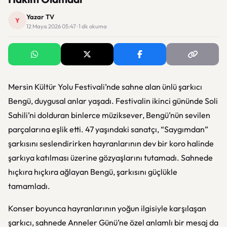
Yazar TV
Y
12 Mayıs 2026 05:47 · 1 dk okuma
Mersin Kültür Yolu Festivali’nde sahne alan ünlü şarkıcı
Bengü, duygusal anlar yaşadı. Festivalin ikinci gününde Soli
Sahili’ni dolduran binlerce müziksever, Bengü’nün sevilen
parçalarına eşlik etti. 47 yaşındaki sanatçı, “Saygımdan”
şarkısını seslendirirken hayranlarının dev bir koro halinde
şarkıya katılması üzerine gözyaşlarını tutamadı. Sahnede
hıçkıra hıçkıra ağlayan Bengü, şarkısını güçlükle
tamamladı.
Konser boyunca hayranlarının yoğun ilgisiyle karşılaşan
şarkıcı, sahnede Anneler Günü’ne özel anlamlı bir mesaj da