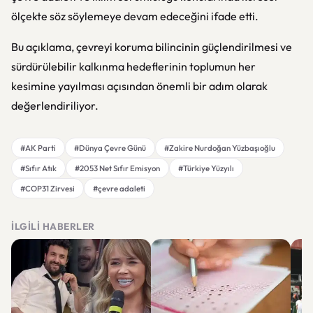
ölçekte söz söylemeye devam edeceğini ifade etti.
Bu açıklama, çevreyi koruma bilincinin güçlendirilmesi ve
sürdürülebilir kalkınma hedeflerinin toplumun her
kesimine yayılması açısından önemli bir adım olarak
değerlendiriliyor.
#AK Parti
#Dünya Çevre Günü
#Zakire Nurdoğan Yüzbaşıoğlu
#Sıfır Atık
#2053 Net Sıfır Emisyon
#Türkiye Yüzyılı
#COP31 Zirvesi
#çevre adaleti
İLGILI HABERLER