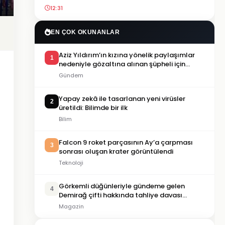
12:31
EN ÇOK OKUNANLAR
Aziz Yıldırım’ın kızına yönelik paylaşımlar
1
nedeniyle gözaltına alınan şüpheli için
tutuklama talebi
Gündem
Yapay zekâ ile tasarlanan yeni virüsler
2
üretildi: Bilimde bir ilk
Bilim
Falcon 9 roket parçasının Ay’a çarpması
3
sonrası oluşan krater görüntülendi
Teknoloji
Görkemli düğünleriyle gündeme gelen
4
Demirağ çifti hakkında tahliye davası
iddiası
Magazin