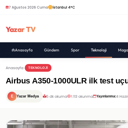
7 Ağustos 2026 Cuma
İstanbul 4°C
Yazar TV
Anasayfa
Gündem
Spor
Teknoloji
Maga
Anasayfa
TEKNOLOJI
Airbus A350-1000ULR ilk test uçu
5 dk okuma
1.113 okunma
4 Hazi
E
Yazar Medya
Yayınlanma: