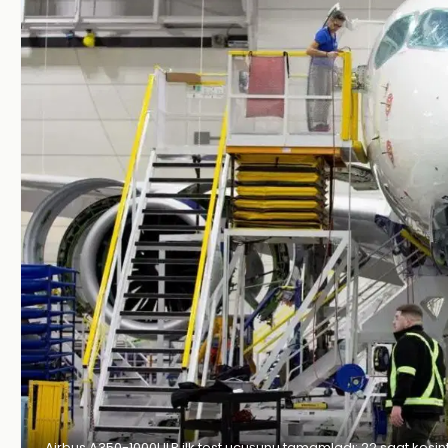
Airbus A350-1000ULR ilk test uçuşunu tamamladı: 22 saat kesint