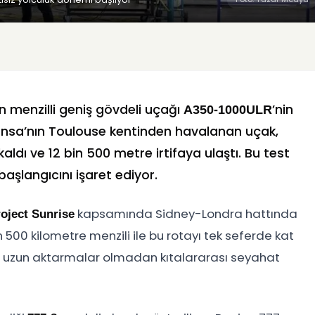
un menzilli geniş gövdeli uçağı
’nin
A350-1000ULR
Fransa’nın Toulouse kentinden havalanan uçak,
dı ve 12 bin 500 metre irtifaya ulaştı. Bu test
başlangıcını işaret ediyor.
kapsamında Sidney-Londra hattında
oject Sunrise
n 500 kilometre menzili ile bu rotayı tek seferde kat
r, uzun aktarmalar olmadan kıtalararası seyahat