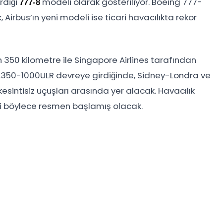
irdiği
modeli olarak gösteriliyor. Boeing 777-
777-8
, Airbus’ın yeni modeli ise ticari havacılıkta rekor
n 350 kilometre ile Singapore Airlines tarafından
 A350-1000ULR devreye girdiğinde, Sidney-Londra ve
sintisiz uçuşları arasında yer alacak. Havacılık
i böylece resmen başlamış olacak.