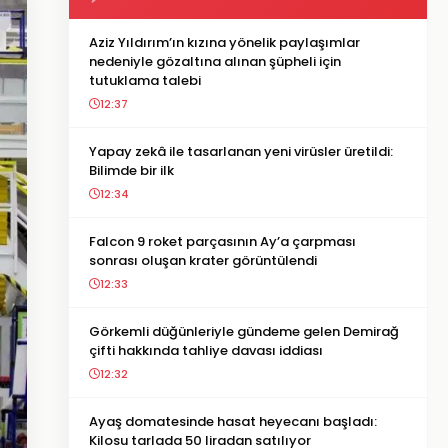
Aziz Yıldırım’ın kızına yönelik paylaşımlar
nedeniyle gözaltına alınan şüpheli için
tutuklama talebi
12:37
Yapay zekâ ile tasarlanan yeni virüsler üretildi:
Bilimde bir ilk
12:34
Falcon 9 roket parçasının Ay’a çarpması
sonrası oluşan krater görüntülendi
12:33
Görkemli düğünleriyle gündeme gelen Demirağ
çifti hakkında tahliye davası iddiası
12:32
Ayaş domatesinde hasat heyecanı başladı:
Kilosu tarlada 50 liradan satılıyor