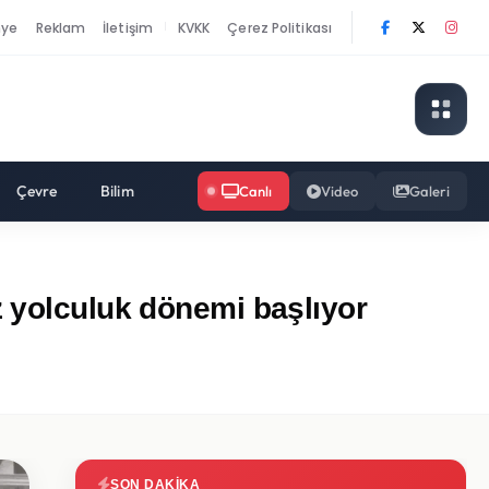
nye
Reklam
İletişim
KVKK
Çerez Politikası
|
Çevre
Bilim
Canlı
Video
Galeri
z yolculuk dönemi başlıyor
SON DAKIKA