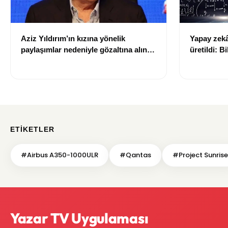
Aziz Yıldırım’ın kızına yönelik
Yapay zekâ 
paylaşımlar nedeniyle gözaltına alınan
üretildi: Bi
şüpheli için tutuklama talebi
ETIKETLER
#Airbus A350-1000ULR
#Qantas
#Project Sunrise
Yazar TV Uygulaması