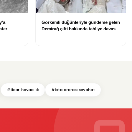
y’a
Görkemli düğünleriyle gündeme gelen
ater
Demirağ çifti hakkında tahliye davası
iddiası
#ticari havacılık
#kıtalararası seyahat