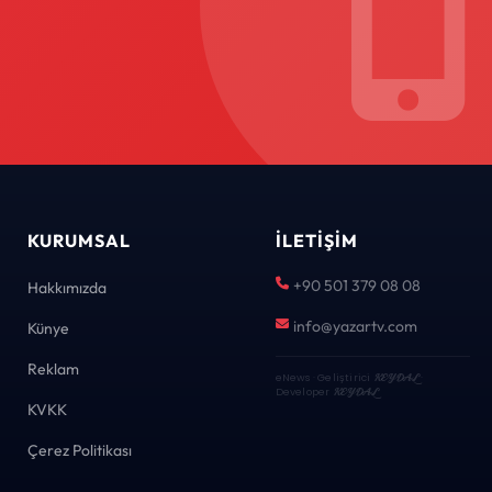
KURUMSAL
İLETIŞIM
+90 501 379 08 08
Hakkımızda
info@yazartv.com
Künye
Reklam
eNews · Geliştirici
KEYDAL
·
Developer
KEYDAL
KVKK
Çerez Politikası