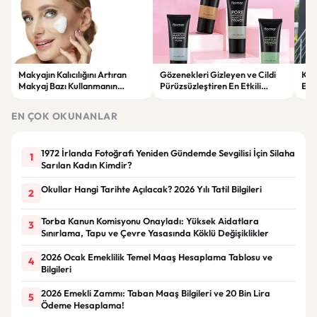
Makyajın Kalıcılığını Artıran
Gözenekleri Gizleyen ve Cildi
Koc
Makyaj Bazı Kullanmanın
Pürüzsüzleştiren En Etkili
Esk
Faydaları
Makyaj Bazı Önerileri
EN ÇOK OKUNANLAR
1972 İrlanda Fotoğrafı Yeniden Gündemde Sevgilisi İçin Silaha
1
Sarılan Kadın Kimdir?
Okullar Hangi Tarihte Açılacak? 2026 Yılı Tatil Bilgileri
2
Torba Kanun Komisyonu Onayladı: Yüksek Aidatlara
3
Sınırlama, Tapu ve Çevre Yasasında Köklü Değişiklikler
2026 Ocak Emeklilik Temel Maaş Hesaplama Tablosu ve
4
Bilgileri
2026 Emekli Zammı: Taban Maaş Bilgileri ve 20 Bin Lira
5
Ödeme Hesaplama!