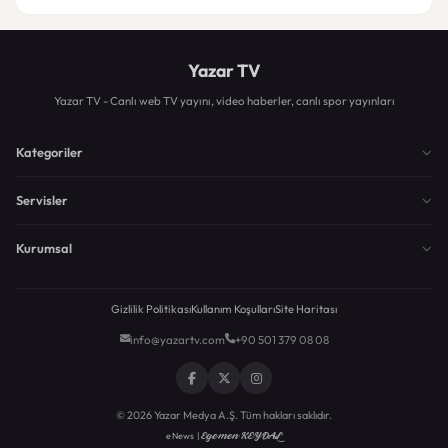
Yazar TV
Yazar TV - Canlı web TV yayını, video haberler, canlı spor yayınları
Kategoriler
Servisler
Kurumsal
Gizlilik Politikası
Kullanım Koşulları
Site Haritası
info@yazartv.com
+90 501 379 08 08
© 2026 Yazar Medya A.Ş. Tüm hakları saklıdır.
Egemen KEYDAL
eNews |