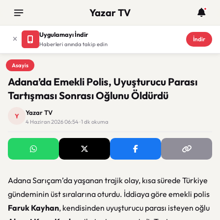
Yazar TV
Uygulamayı İndir
İndir
Haberleri anında takip edin
Asayis
Asayis
Adana’da Emekli Polis, Uyuşturucu Parası
Tartışması Sonrası Oğlunu Öldürdü
Yazar TV
Y
4 Haziran 2026 06:54 · 1 dk okuma
Adana Sarıçam’da yaşanan trajik olay, kısa sürede Türkiye
gündeminin üst sıralarına oturdu. İddiaya göre emekli polis
Faruk Kayhan
, kendisinden uyuşturucu parası isteyen oğlu