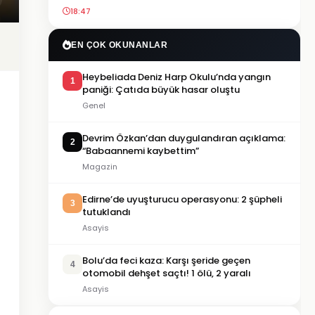
18:47
EN ÇOK OKUNANLAR
Heybeliada Deniz Harp Okulu’nda yangın
1
paniği: Çatıda büyük hasar oluştu
Genel
Devrim Özkan’dan duygulandıran açıklama:
2
“Babaannemi kaybettim”
Magazin
Edirne’de uyuşturucu operasyonu: 2 şüpheli
3
tutuklandı
Asayis
Bolu’da feci kaza: Karşı şeride geçen
4
otomobil dehşet saçtı! 1 ölü, 2 yaralı
Asayis