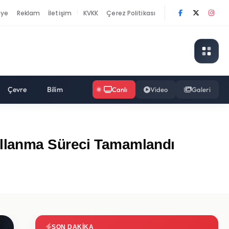
nye
Reklam
İletişim
KVKK
Çerez Politikası
|
Çevre
Bilim
Canlı
Video
Galeri
ullanma Süreci Tamamlandı
SON DAKIKA