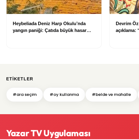
Heybeliada Deniz Harp Okulu’nda
Devrim Öz
yangın paniği: Çatıda büyük hasar
açıklama:
oluştu
ETIKETLER
#ara seçim
#oy kullanma
#belde ve mahalle
Yazar TV Uygulaması