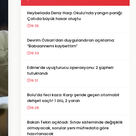
Heybeliada Deniz Harp Okulu’nda yangın paniği:
Çatıda büyük hasar oluştu
19:35
Devrim Özkan’dan duygulandıran açıklama:
“Babaannemi kaybettim”
19:33
Edirne’de uyuşturucu operasyonu: 2 şüpheli
tutuklandı
19:31
Bolu’da feci kaza: Karşı şeride geçen otomobil
dehşet saçtı! 1 ölü, 2 yaralı
19:28
Bakan Tekin açıkladı: Sınav sisteminde değişiklik
olmayacak, sorular yeni müfredata göre
hazırlanacak