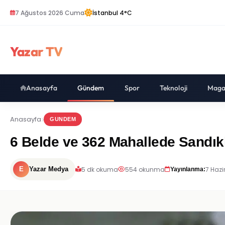
7 Ağustos 2026 Cuma
İstanbul 4°C
Yazar TV
Anasayfa
Gündem
Spor
Teknoloji
Maga
Anasayfa
GUNDEM
6 Belde ve 362 Mahallede Sandı
5 dk okuma
554 okunma
7 Hazi
E
Yazar Medya
Yayınlanma: