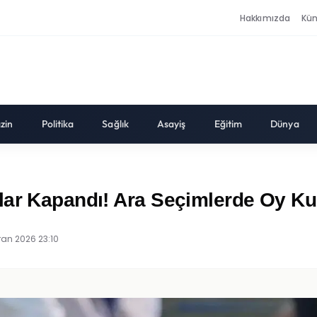
Hakkımızda
Kü
zin
Politika
Sağlık
Asayiş
Eğitim
Dünya
klar Kapandı! Ara Seçimlerde Oy K
ran 2026 23:10