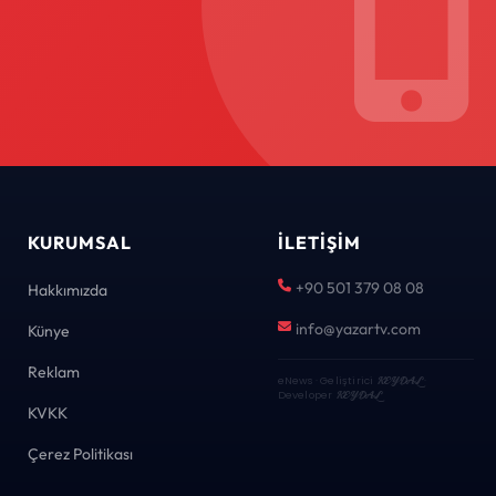
KURUMSAL
İLETIŞIM
+90 501 379 08 08
Hakkımızda
info@yazartv.com
Künye
Reklam
eNews · Geliştirici
KEYDAL
·
Developer
KEYDAL
KVKK
Çerez Politikası