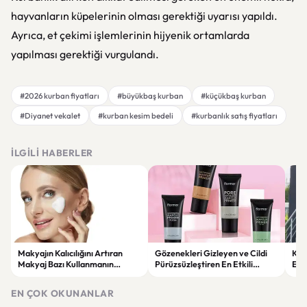
hayvanların küpelerinin olması gerektiği uyarısı yapıldı.
Ayrıca, et çekimi işlemlerinin hijyenik ortamlarda
yapılması gerektiği vurgulandı.
#2026 kurban fiyatları
#büyükbaş kurban
#küçükbaş kurban
#Diyanet vekalet
#kurban kesim bedeli
#kurbanlık satış fiyatları
İLGILI HABERLER
Makyajın Kalıcılığını Artıran
Gözenekleri Gizleyen ve Cildi
Koc
Makyaj Bazı Kullanmanın
Pürüzsüzleştiren En Etkili
Esk
Faydaları
Makyaj Bazı Önerileri
EN ÇOK OKUNANLAR