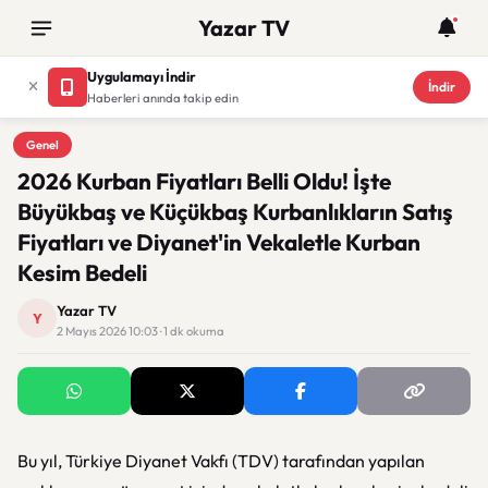
Yazar TV
Uygulamayı İndir
İndir
Haberleri anında takip edin
Genel
Genel
2026 Kurban Fiyatları Belli Oldu! İşte
Büyükbaş ve Küçükbaş Kurbanlıkların Satış
Fiyatları ve Diyanet'in Vekaletle Kurban
Kesim Bedeli
Yazar TV
Y
2 Mayıs 2026 10:03 · 1 dk okuma
Bu yıl, Türkiye Diyanet Vakfı (TDV) tarafından yapılan