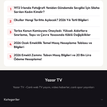
1972 İrlanda Fotoğrafı Yeniden Gündemde Sevgilisi İçin Silaha
1
Sarılan Kadın Kimdir?
Okullar Hangi Tarihte Açılacak? 2026 Yılı Tatil Bilgileri
2
Torba Kanun Komisyonu Onayladı: Yüksek Aidatlara
3
Sınırlama, Tapu ve Çevre Yasasında Köklü Değişiklikler
2026 Ocak Emeklilik Temel Maaş Hesaplama Tablosu ve
4
Bilgileri
2026 Emekli Zammı: Taban Maaş Bilgileri ve 20 Bin Lira
5
Ödeme Hesaplama!
Yazar TV
Yazar TV - Canlı web TV yayını, video haberler, canlı spor yayınları
Kategoriler