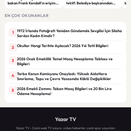
bakan Frank Kendall'ın erişim
teklif: Belediye başkanından
kom
yetkisi iptal edildi
yıldız futbolcuya arazi daveti
gör
EN ÇOK OKUNANLAR
1972 İrlanda Fotoğrafı Yeniden Gündemde Sevgilisi İçin Silaha
1
Sarılan Kadın Kimdir?
Okullar Hangi Tarihte Açılacak? 2026 Yılı Tatil Bilgileri
2
2026 Ocak Emeklilik Temel Maaş Hesaplama Tablosu ve
3
Bilgileri
Torba Kanun Komisyonu Onayladı: Yüksek Aidatlara
4
Sınırlama, Tapu ve Çevre Yasasında Köklü Değişiklikler
2026 Emekli Zammı: Taban Maaş Bilgileri ve 20 Bin Lira
5
Ödeme Hesaplama!
Yazar TV
Yazar TV - Canlı web TV yayını, video haberler, canlı spor yayınları