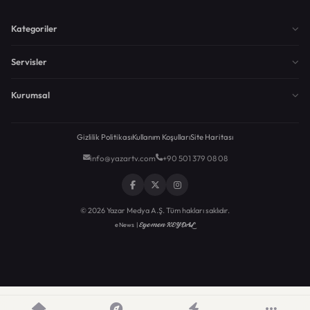
Kategoriler
Servisler
Kurumsal
Gizlilik Politikası
Kullanım Koşulları
Site Haritası
info@yazartv.com
+90 501 379 08 08
© 2026 Yazar Medya A.Ş. Tüm hakları saklıdır.
Egemen KEYDAL
eNews |