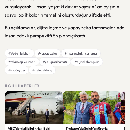
vurgulayarak, “İnsanı yaşat ki devlet yaşasın” anlayışının
sosyal politikaların temelini oluşturduğunu ifade etti.
Bu açıklamalar, dijitalleşme ve yapay zeka tartışmalarında
insan odaklı perspektifi ön plana çıkardı.
#Vedat Işıkhan
#yapay zeka
#insan odaklı çalışma
#teknoloji ve insan
#çalışma hayatı
#dijital dönüşüm
#iş dünyası
#gelecekte iş
İLGILI HABERLER
ABD'de gizli bilgi krizi: Eski
Trabzon'da Salah'a sürpriz
Ter