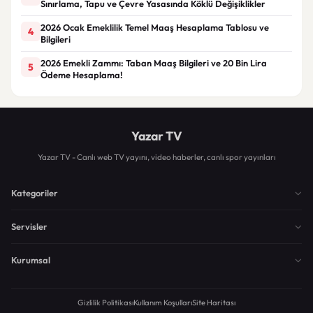
Sınırlama, Tapu ve Çevre Yasasında Köklü Değişiklikler
2026 Ocak Emeklilik Temel Maaş Hesaplama Tablosu ve
4
Bilgileri
2026 Emekli Zammı: Taban Maaş Bilgileri ve 20 Bin Lira
5
Ödeme Hesaplama!
Yazar TV
Yazar TV - Canlı web TV yayını, video haberler, canlı spor yayınları
Kategoriler
Servisler
Kurumsal
Gizlilik Politikası
Kullanım Koşulları
Site Haritası