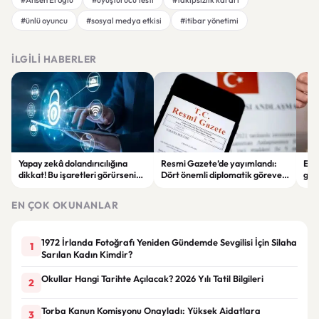
#ünlü oyuncu
#sosyal medya etkisi
#itibar yönetimi
İLGILI HABERLER
Yapay zekâ dolandırıcılığına
Resmi Gazete’de yayımlandı:
Enf
dikkat! Bu işaretleri görürseniz
Dört önemli diplomatik göreve
ger
hemen durun
yeni büyükelçiler atandı
eko
EN ÇOK OKUNANLAR
1972 İrlanda Fotoğrafı Yeniden Gündemde Sevgilisi İçin Silaha
1
Sarılan Kadın Kimdir?
Okullar Hangi Tarihte Açılacak? 2026 Yılı Tatil Bilgileri
2
Torba Kanun Komisyonu Onayladı: Yüksek Aidatlara
3