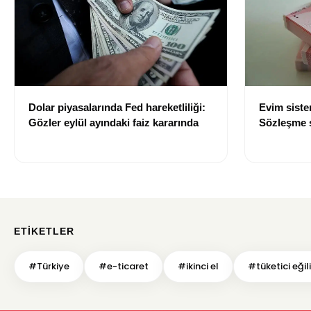
Dolar piyasalarında Fed hareketliliği:
Evim sist
Gözler eylül ayındaki faiz kararında
Sözleşme sı
değişti
ETIKETLER
#Türkiye
#e-ticaret
#ikinci el
#tüketici eğil