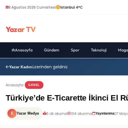
8 Ağustos 2026 Cumartesi
İstanbul 4°C
Yazar TV
Anasayfa
Gündem
Spor
Teknoloji
Maga
üzerinden geldiniz
Yazar Kadın
Anasayfa
GENEL
Türkiye’de E-Ticarette İkinci El
5 dk okuma
314 okunma
17 Mayı
E
Yazar Medya
Yayınlanma: