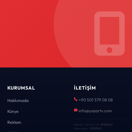
KURUMSAL
İLETIŞIM
+90 501 379 08 08
Hakkımızda
info@yazartv.com
Künye
Reklam
eNews · Geliştirici
KEYDAL
·
Developer
KEYDAL