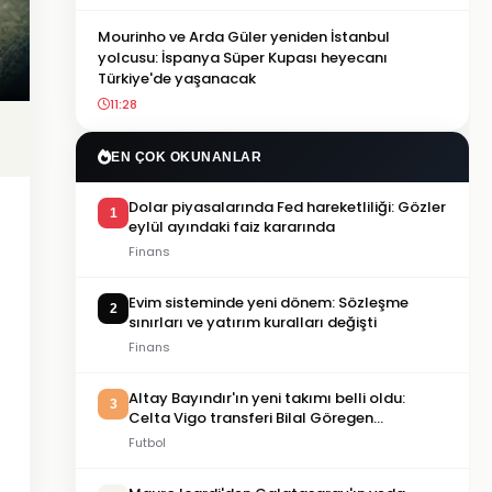
Mourinho ve Arda Güler yeniden İstanbul
yolcusu: İspanya Süper Kupası heyecanı
Türkiye'de yaşanacak
11:28
EN ÇOK OKUNANLAR
Dolar piyasalarında Fed hareketliliği: Gözler
1
eylül ayındaki faiz kararında
Finans
Evim sisteminde yeni dönem: Sözleşme
2
sınırları ve yatırım kuralları değişti
Finans
Altay Bayındır'ın yeni takımı belli oldu:
3
Celta Vigo transferi Bilal Göregen
videosuyla duyuruldu
Futbol