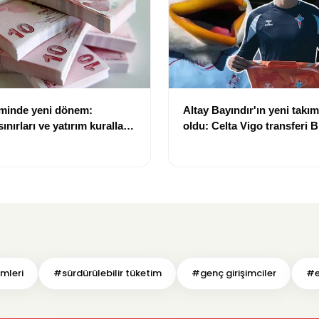
eminde yeni dönem:
Altay Bayındır'ın yeni takımı
nırları ve yatırım kuralları
oldu: Celta Vigo transferi Bi
Göregen videosuyla duyur
imleri
#sürdürülebilir tüketim
#genç girişimciler
#e