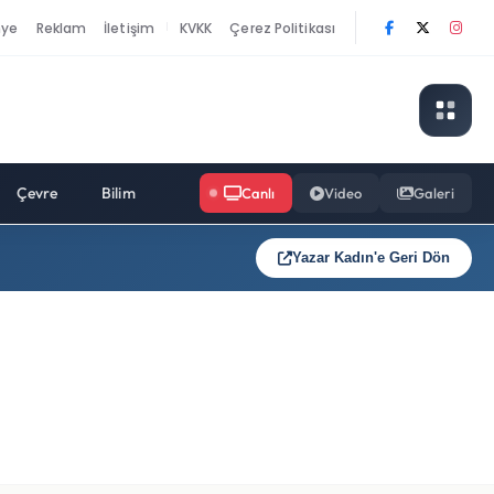
nye
Reklam
İletişim
KVKK
Çerez Politikası
|
Çevre
Bilim
Canlı
Video
Galeri
Yazar Kadın'e Geri Dön