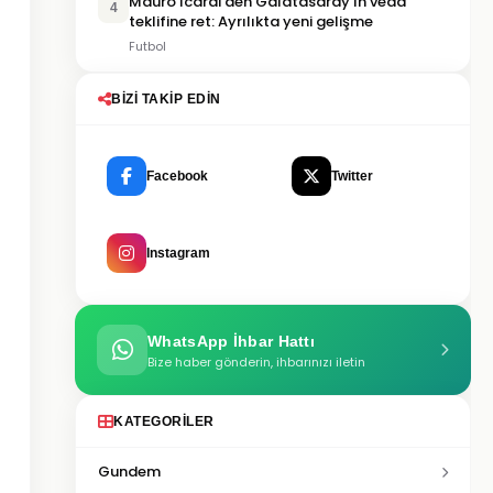
Mauro Icardi'den Galatasaray'ın veda
4
teklifine ret: Ayrılıkta yeni gelişme
Futbol
BIZI TAKIP EDIN
Facebook
Twitter
Instagram
WhatsApp İhbar Hattı
Bize haber gönderin, ihbarınızı iletin
KATEGORILER
Gundem