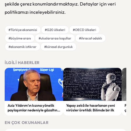
şekilde çerez konumlandırmaktayız. Detaylar için veri
politikamızı inceleyebilirsiniz.
#Türkiye ekonomisi
#G20 ülkeleri
#OECD ülkeleri
#büyüme oranı
#uluslararası koşullar
#ihracat odaklı
#ekonomik istikrar
#küresel durgunluk
İLGILI HABERLER
Aziz Yıldırım’ın kızına yönelik
Yapay zekâ ile tasarlanan yeni
Falc
paylaşımlar nedeniyle gözaltına
virüsler üretildi: Bilimde bir ilk
çar
alınan şüpheli için tutuklama
gör
talebi
EN ÇOK OKUNANLAR