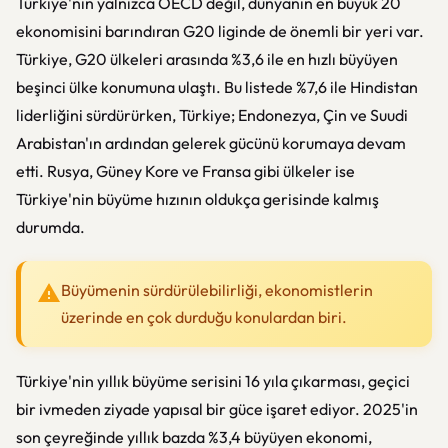
Türkiye'nin yalnızca OECD değil, dünyanın en büyük 20
ekonomisini barındıran G20 liginde de önemli bir yeri var.
Türkiye, G20 ülkeleri arasında %3,6 ile en hızlı büyüyen
beşinci ülke konumuna ulaştı. Bu listede %7,6 ile Hindistan
liderliğini sürdürürken, Türkiye; Endonezya, Çin ve Suudi
Arabistan'ın ardından gelerek gücünü korumaya devam
etti. Rusya, Güney Kore ve Fransa gibi ülkeler ise
Türkiye'nin büyüme hızının oldukça gerisinde kalmış
durumda.
Büyümenin sürdürülebilirliği, ekonomistlerin
üzerinde en çok durduğu konulardan biri.
Türkiye'nin yıllık büyüme serisini 16 yıla çıkarması, geçici
bir ivmeden ziyade yapısal bir güce işaret ediyor. 2025'in
son çeyreğinde yıllık bazda %3,4 büyüyen ekonomi,