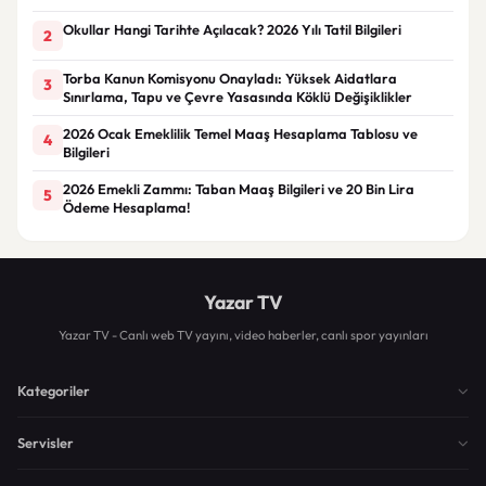
Okullar Hangi Tarihte Açılacak? 2026 Yılı Tatil Bilgileri
2
Torba Kanun Komisyonu Onayladı: Yüksek Aidatlara
3
Sınırlama, Tapu ve Çevre Yasasında Köklü Değişiklikler
2026 Ocak Emeklilik Temel Maaş Hesaplama Tablosu ve
4
Bilgileri
2026 Emekli Zammı: Taban Maaş Bilgileri ve 20 Bin Lira
5
Ödeme Hesaplama!
Yazar TV
Yazar TV - Canlı web TV yayını, video haberler, canlı spor yayınları
Kategoriler
Servisler