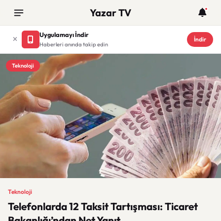
Yazar TV
Uygulamayı İndir
İndir
Haberleri anında takip edin
Teknoloji
Teknoloji
Telefonlarda 12 Taksit Tartışması: Ticaret
Bakanlığı’ndan Net Yanıt