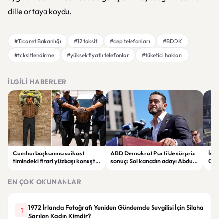
dille ortaya koydu.
#Ticaret Bakanlığı
#12 taksit
#cep telefonları
#BDDK
#taksitlendirme
#yüksek fiyatlı telefonlar
#tüketici hakları
İLGILI HABERLER
Cumhurbaşkanına suikast
ABD Demokrat Parti’de sürpriz
İsta
timindeki firari yüzbaşı konuştu:
sonuç: Sol kanadın adayı Abdul
Oto
“İmamın talimatlarına uydum,
El-Sayed ön seçimi kazandı
çarp
pişmanım”
EN ÇOK OKUNANLAR
1972 İrlanda Fotoğrafı Yeniden Gündemde Sevgilisi İçin Silaha
1
Sarılan Kadın Kimdir?