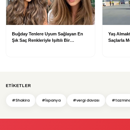
Buğday Tenlere Uyum Sağlayan En
Yaş Almakt
Şık Saç Renkleriyle Işıltılı Bir
Saçlarla 
Görünüm
Önerileri
ETIKETLER
#Shakira
#İspanya
#vergi davası
#tazmin