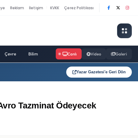
nye
Reklam
İletişim
KVKK
Çerez Politikası
|
Çevre
Bilim
Canlı
Video
Galeri
Yazar Gazetesi'e Geri Dön
n Avro Tazminat Ödeyecek