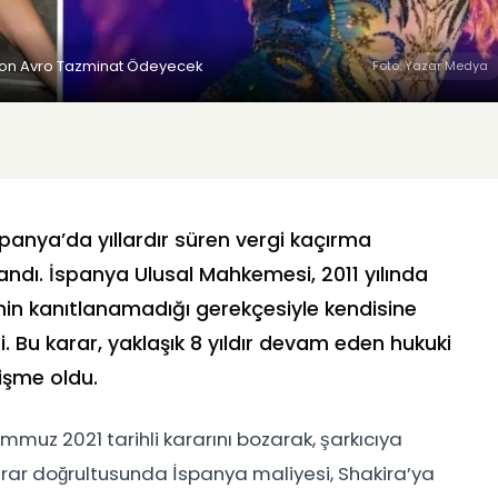
Milyon Avro Tazminat Ödeyecek
Foto: Yazar Medya
panya’da yıllardır süren vergi kaçırma
andı. İspanya Ulusal Mahkemesi, 2011 yılında
inin kanıtlanamadığı gerekçesiyle kendisine
i. Bu karar, yaklaşık 8 yıldır devam eden hukuki
lişme oldu.
uz 2021 tarihli kararını bozarak, şarkıcıya
Karar doğrultusunda İspanya maliyesi, Shakira’ya