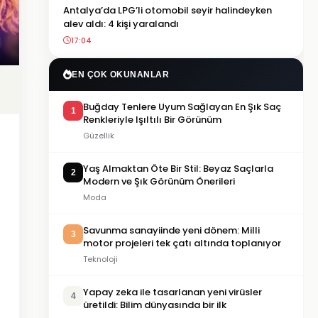
Antalya’da LPG’li otomobil seyir halindeyken
alev aldı: 4 kişi yaralandı
17:04
EN ÇOK OKUNANLAR
Buğday Tenlere Uyum Sağlayan En Şık Saç
1
Renkleriyle Işıltılı Bir Görünüm
Güzellik
Yaş Almaktan Öte Bir Stil: Beyaz Saçlarla
2
Modern ve Şık Görünüm Önerileri
Moda
Savunma sanayiinde yeni dönem: Milli
3
motor projeleri tek çatı altında toplanıyor
Teknoloji
Yapay zeka ile tasarlanan yeni virüsler
4
üretildi: Bilim dünyasında bir ilk