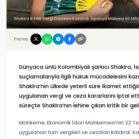
Shakira 8 Yıllık Vergi Davasını Kazandı: İspanya Maliyesi 60 
Paylaş
Dünyaca ünlü Kolombiyalı şarkıcı Shakira, İs
suçlamalarıyla ilgili hukuk mücadelesini kaz
Shakira’nın ülkede yeterli süre ikamet ettiğ
uygulanan vergi ve ceza kararlarını iptal ett
süreçte Shakira’nın lehine çıkan kritik bir ge
Mahkeme, Ekonomik İdari Mahkemesi’nin 22 Temm
uygulanan tüm vergileri ve cezaları kaldırdı. 