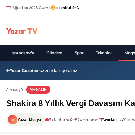
7 Ağustos 2026 Cuma
İstanbul 4°C
Yazar TV
Anasayfa
Gündem
Spor
Teknoloji
Maga
üzerinden geldiniz
Yazar Gazetesi
Anasayfa
MAGAZIN
Shakira 8 Yıllık Vergi Davasını 
5 dk okuma
524 okunma
19 May
E
Yazar Medya
Yayınlanma: