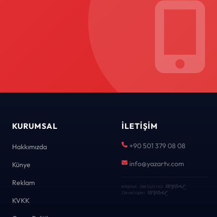
KURUMSAL
İLETIŞIM
+90 501 379 08 08
Hakkımızda
info@yazartv.com
Künye
Reklam
eNews · Geliştirici
KEYDAL
·
Developer
KEYDAL
KVKK