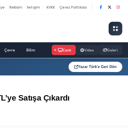
nye
Reklam
İletişim
KVKK
Çerez Politikası
|
Çevre
Bilim
Canlı
Video
Galeri
Yazar Türk'e Geri Dön
L’ye Satışa Çıkardı