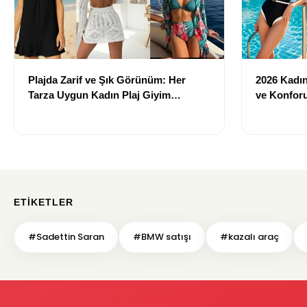
Plajda Zarif ve Şık Görünüm: Her
2026 Kadın 
Tarza Uygun Kadın Plaj Giyim
ve Konforu
Önerileri
Modeller
ETIKETLER
#Sadettin Saran
#BMW satışı
#kazalı araç