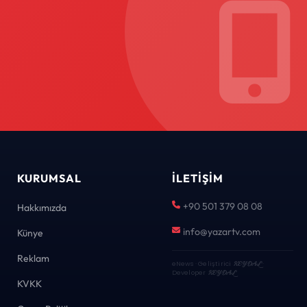
KURUMSAL
İLETIŞIM
+90 501 379 08 08
Hakkımızda
info@yazartv.com
Künye
Reklam
eNews · Geliştirici
KEYDAL
·
Developer
KEYDAL
KVKK