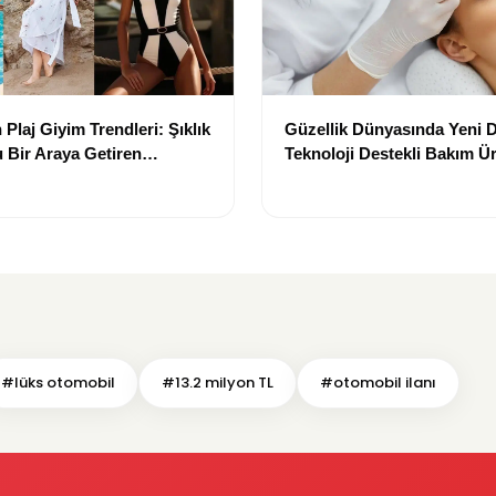
Plaj Giyim Trendleri: Şıklık
Güzellik Dünyasında Yeni
 Bir Araya Getiren
Teknoloji Destekli Bakım Ür
Yenilikçi Çözümler
#lüks otomobil
#13.2 milyon TL
#otomobil ilanı