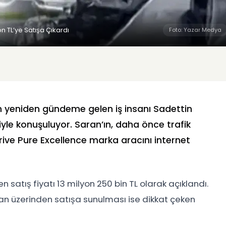
n TL’ye Satışa Çıkardı
Foto: Yazar Medya
n yeniden gündeme gelen iş insanı Sadettin
iyle konuşuluyor. Saran’ın, daha önce trafik
ve Pure Excellence marka aracını internet
en satış fiyatı 13 milyon 250 bin TL olarak açıklandı.
lan üzerinden satışa sunulması ise dikkat çeken