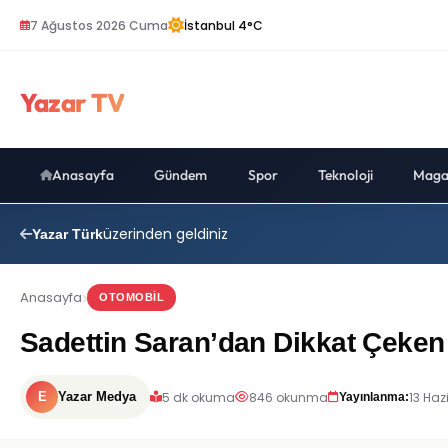
7 Ağustos 2026 Cuma
İstanbul 4°C
Yazar TV
Anasayfa
Gündem
Spor
Teknoloji
Maga
üzerinden geldiniz
Yazar Türk
Anasayfa
OTOMOBIL
Sadettin Saran’dan Dikkat Çeken 
5 dk okuma
846 okunma
13 Haz
E
Yazar Medya
Yayınlanma: