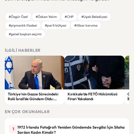
#Özgür Özel
#Özkan Yalım
#CHP
#Uşak Belediyesi
#pişmanlık ifadesi
#parti bütçesi
#itibar koruma
#genel başkan seçimi
İLGILI HABERLER
Türkiye’nin Gazze Sürecindeki
Kırıkkale’de FETÖ Hükümlüsü
Oku
Rolü İsrail’de Gündem Oldu:
Firari Yakalandı
İlde
Netanyahu ABD’ye Temsilci
Gör
Gönderdi
EN ÇOK OKUNANLAR
1972 İrlanda Fotoğrafı Yeniden Gündemde Sevgilisi İçin Silaha
1
Sarılan Kadın Kimdir?