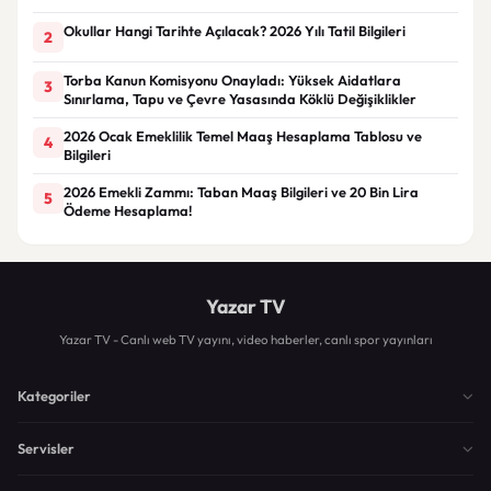
Okullar Hangi Tarihte Açılacak? 2026 Yılı Tatil Bilgileri
2
Torba Kanun Komisyonu Onayladı: Yüksek Aidatlara
3
Sınırlama, Tapu ve Çevre Yasasında Köklü Değişiklikler
2026 Ocak Emeklilik Temel Maaş Hesaplama Tablosu ve
4
Bilgileri
2026 Emekli Zammı: Taban Maaş Bilgileri ve 20 Bin Lira
5
Ödeme Hesaplama!
Yazar TV
Yazar TV - Canlı web TV yayını, video haberler, canlı spor yayınları
Kategoriler
Servisler