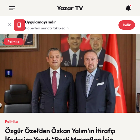
Yazar TV
Uygulamayı İndir
İndir
Haberleri anında takip edin
Politika
Politika
Özgür Özel’den Özkan Yalım’ın İtirafçı
İfadesine Yanıt: “Parti Masrafları İçin