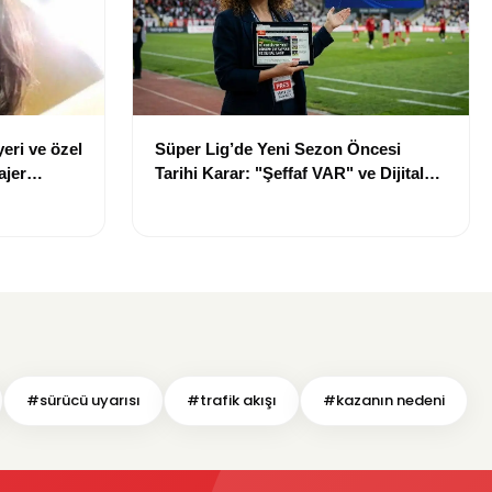
eri ve özel
Süper Lig’de Yeni Sezon Öncesi
ajer
Tarihi Karar: "Şeffaf VAR" ve Dijital
Saha İçi Takip Dönemi Başlıyor!
#sürücü uyarısı
#trafik akışı
#kazanın nedeni