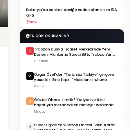
Sakarya'da sahilde paniğe neden olan cisim İDA
çıktı
20:51
EN ÇOK OKUNANLAR
Trabzon Dünya Ticaret Merkezi'nde Yeni
1
Dönem: Mahkeme Süreci Bitti, Trabzon'un
Dev Projesi Ne Zaman Tamamlanacak?
Gündem
Özgür Özel’den “Terörsüz Türkiye” çerçeve
2
yasa teklifine tepki: “Meselenin ruhuna
aykırı”
Politika
Gözde Yılmaz kimdir? Kariyeri ve özel
3
hayatıyla merak edilen menajer hakkında
bilgiler
Magazin
Süper Lig’de Yeni Sezon Öncesi Tarihi Karar:
4