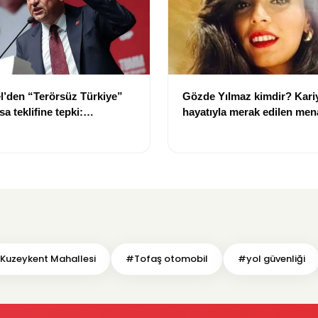
l’den “Terörsüz Türkiye”
Gözde Yılmaz kimdir? Kariy
a teklifine tepki:
hayatıyla merak edilen men
 ruhuna aykırı”
hakkında bilgiler
Kuzeykent Mahallesi
#Tofaş otomobil
#yol güvenliği