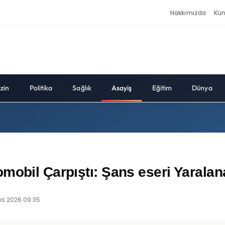
Hakkımızda
Kü
zin
Politika
Sağlık
Asayiş
Eğitim
Dünya
mobil Çarpıştı: Şans eseri Yarala
ıs 2026 09:35