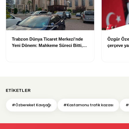
Trabzon Dünya Ticaret Merkezi'nde
Özgür Öze
Yeni Dönem: Mahkeme Süreci Bitti,
çerçeve yas
Trabzon'un Dev Projesi Ne Zaman
“Meselenin
Tamamlanacak?
ETIKETLER
#Özbereket Kavşağı
#Kastamonu trafik kazası
#