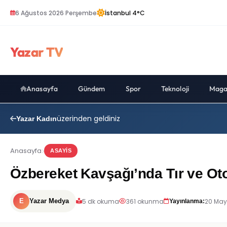
6 Ağustos 2026 Perşembe
İstanbul 4°C
Yazar TV
Anasayfa
Gündem
Spor
Teknoloji
Maga
üzerinden geldiniz
Yazar Kadın
Anasayfa
ASAYIS
Özbereket Kavşağı’nda Tır ve Oto
5 dk okuma
361 okunma
20 May
E
Yazar Medya
Yayınlanma: