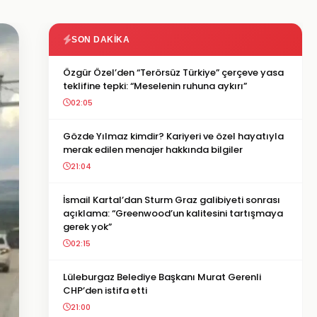
SON DAKIKA
Özgür Özel’den “Terörsüz Türkiye” çerçeve yasa
teklifine tepki: “Meselenin ruhuna aykırı”
02:05
Gözde Yılmaz kimdir? Kariyeri ve özel hayatıyla
merak edilen menajer hakkında bilgiler
21:04
İsmail Kartal’dan Sturm Graz galibiyeti sonrası
açıklama: “Greenwood’un kalitesini tartışmaya
gerek yok”
02:15
Lüleburgaz Belediye Başkanı Murat Gerenli
CHP’den istifa etti
21:00