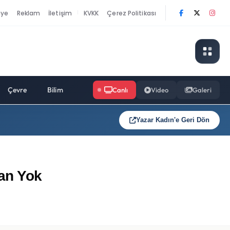
nye
Reklam
İletişim
KVKK
Çerez Politikası
|
Çevre
Bilim
Canlı
Video
Galeri
Yazar Kadın'e Geri Dön
nan Yok