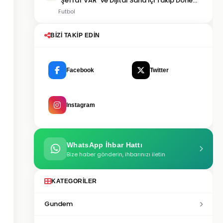
"Şeffaf VAR" ve Dijital Saha İçi Takip Dönemi
Başlıyor!
Futbol
BIZI TAKIP EDIN
Facebook
Twitter
Instagram
WhatsApp İhbar Hattı
Bize haber gönderin, ihbarınızı iletin
KATEGORILER
Gundem