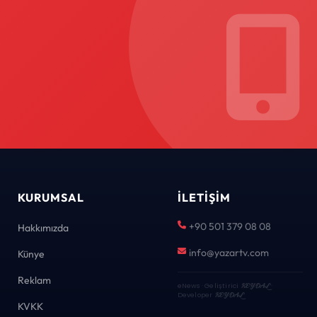
KURUMSAL
İLETIŞIM
+90 501 379 08 08
Hakkımızda
info@yazartv.com
Künye
Reklam
eNews · Geliştirici
KEYDAL
·
Developer
KEYDAL
KVKK