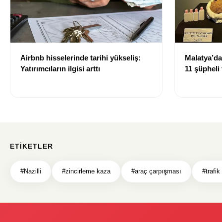
Airbnb hisselerinde tarihi yükseliş:
Malatya’d
Yatırımcıların ilgisi arttı
11 şüpheli 
ETIKETLER
#Nazilli
#zincirleme kaza
#araç çarpışması
#trafik