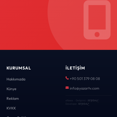
KURUMSAL
İLETIŞIM
+90 501 379 08 08
Hakkımızda
info@yazartv.com
Künye
Reklam
KEYDAL
eNews · Geliştirici
·
KEYDAL
Developer
KVKK