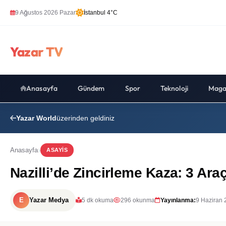
9 Ağustos 2026 Pazar
İstanbul 4°C
Yazar TV
Anasayfa
Gündem
Spor
Teknoloji
Maga
Yazar World
üzerinden geldiniz
Anasayfa
ASAYIS
Nazilli’de Zincirleme Kaza: 3 Araç
E
Yazar Medya
5 dk okuma
296 okunma
Yayınlanma:
9 Haziran 