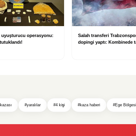
a uyuşturucu operasyonu:
Salah transferi Trabzonspor
tutuklandı!
dopingi yaptı: Kombinede ta
kırıldı
 kazası
#yaralılar
#4 kişi
#kaza haberi
#Ege Bölges