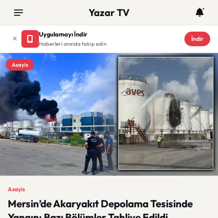
Yazar TV
Uygulamayı İndir
İndir
Haberleri anında takip edin
Asayis
Asayis
Mersin’de Akaryakıt Depolama Tesisinde
Yangın: Bazı Bölümler Tahliye Edildi