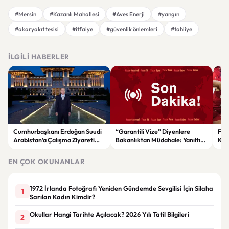
#Mersin
#Kazanlı Mahallesi
#Aves Enerji
#yangın
#akaryakıt tesisi
#itfaiye
#güvenlik önlemleri
#tahliye
İLGILI HABERLER
Cumhurbaşkanı Erdoğan Suudi
“Garantili Vize” Diyenlere
File
Arabistan’a Çalışma Ziyareti
Bakanlıktan Müdahale: Yanıltıcı
Kar
Gerçekleştirecek
Reklamlara Durdurma Kararı
EN ÇOK OKUNANLAR
1972 İrlanda Fotoğrafı Yeniden Gündemde Sevgilisi İçin Silaha
1
Sarılan Kadın Kimdir?
Okullar Hangi Tarihte Açılacak? 2026 Yılı Tatil Bilgileri
2