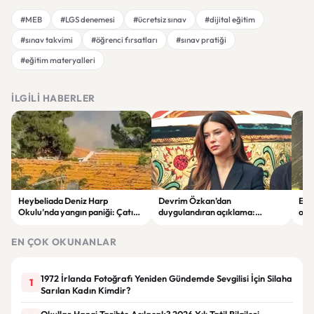
#MEB
#LGS denemesi
#ücretsiz sınav
#dijital eğitim
#sınav takvimi
#öğrenci fırsatları
#sınav pratiği
#eğitim materyalleri
İLGILI HABERLER
Heybeliada Deniz Harp
Devrim Özkan’dan
Edi
Okulu’nda yangın paniği: Çatıda
duygulandıran açıklama:
ope
büyük hasar oluştu
“Babaannemi kaybettim”
tut
EN ÇOK OKUNANLAR
1972 İrlanda Fotoğrafı Yeniden Gündemde Sevgilisi İçin Silaha
1
Sarılan Kadın Kimdir?
Okullar Hangi Tarihte Açılacak? 2026 Yılı Tatil Bilgileri