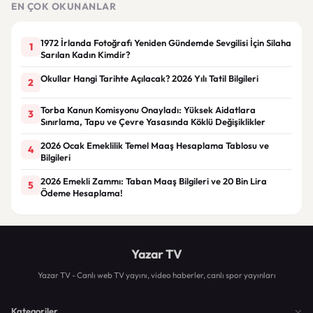
EN ÇOK OKUNANLAR
1972 İrlanda Fotoğrafı Yeniden Gündemde Sevgilisi İçin Silaha
1
Sarılan Kadın Kimdir?
Okullar Hangi Tarihte Açılacak? 2026 Yılı Tatil Bilgileri
2
Torba Kanun Komisyonu Onayladı: Yüksek Aidatlara
3
Sınırlama, Tapu ve Çevre Yasasında Köklü Değişiklikler
2026 Ocak Emeklilik Temel Maaş Hesaplama Tablosu ve
4
Bilgileri
2026 Emekli Zammı: Taban Maaş Bilgileri ve 20 Bin Lira
5
Ödeme Hesaplama!
Yazar TV
Yazar TV - Canlı web TV yayını, video haberler, canlı spor yayınları
Kategoriler