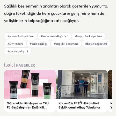
Sağlıklı beslenmenin anahtarı olarak gösterilen yumurta,
doğru tüketildiğinde hem çocukların gelişimine hem de
yetişkinlerin kalp sağlığına katkı sağlıyor.
#yumurta faydaları
#kolesterol düşürücü
#beyin fonksiyonları
#D vitamini
#kalp sağlığı
#sağlıklı beslenme
#besin değerleri
#çocuk gelişimi
İLGILI HABERLER
Gözenekleri Gizleyen ve Cildi
Kocaeli’de FETÖ Hükümlüsü
Man
Pürüzsüzleştiren En Etkili
Eski Kıdemli Albay Yakalandı
Yaş
Makyaj Bazı Önerileri