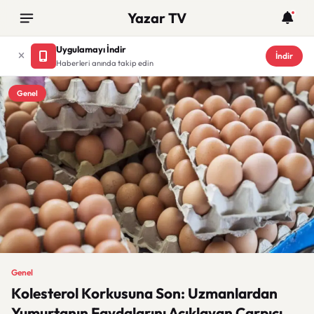
Yazar TV
Uygulamayı İndir
İndir
Haberleri anında takip edin
Genel
Genel
Kolesterol Korkusuna Son: Uzmanlardan
Yumurtanın Faydalarını Açıklayan Çarpıcı