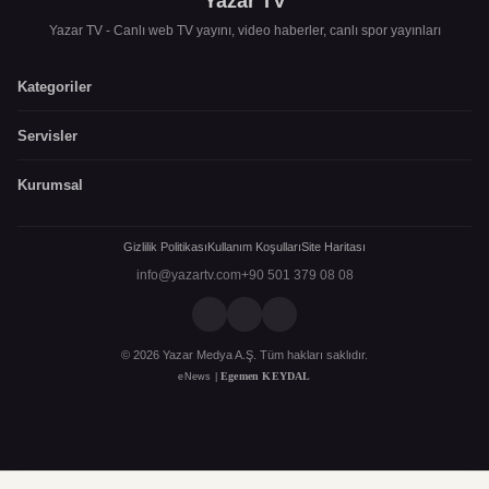
Yazar TV
Yazar TV - Canlı web TV yayını, video haberler, canlı spor yayınları
Kategoriler
Servisler
Kurumsal
Gizlilik Politikası
Kullanım Koşulları
Site Haritası
info@yazartv.com
+90 501 379 08 08
© 2026 Yazar Medya A.Ş. Tüm hakları saklıdır.
Egemen KEYDAL
eNews |