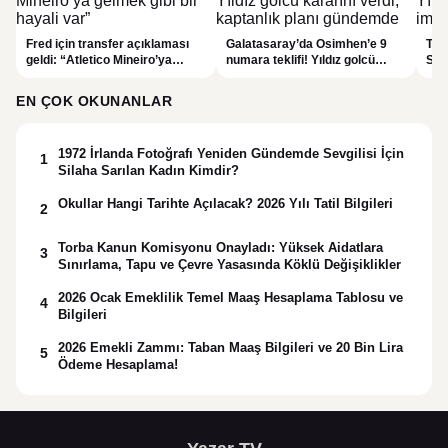
Fred için transfer açıklaması
Galatasaray’da Osimhen’e 9
Tra
geldi: “Atletico Mineiro’ya
numara teklifi! Yıldız golcü
Sal
gelmek gibi bir hayali var”
kararını verdi, kaptanlık planı
içi
gündemde
düz
EN ÇOK OKUNANLAR
1972 İrlanda Fotoğrafı Yeniden Gündemde Sevgilisi İçin
1
Silaha Sarılan Kadın Kimdir?
Okullar Hangi Tarihte Açılacak? 2026 Yılı Tatil Bilgileri
2
Torba Kanun Komisyonu Onayladı: Yüksek Aidatlara
3
Sınırlama, Tapu ve Çevre Yasasında Köklü Değişiklikler
2026 Ocak Emeklilik Temel Maaş Hesaplama Tablosu ve
4
Bilgileri
2026 Emekli Zammı: Taban Maaş Bilgileri ve 20 Bin Lira
5
Ödeme Hesaplama!