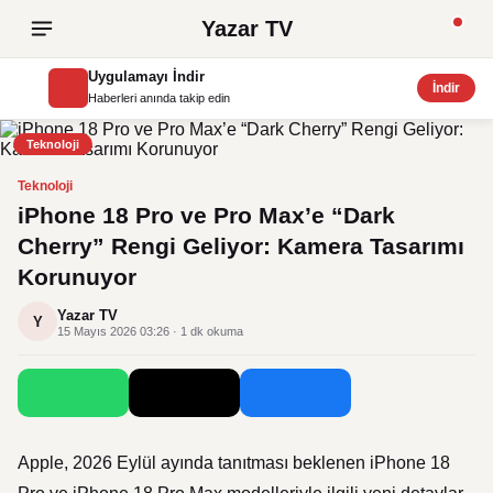
Yazar TV
Uygulamayı İndir
İndir
Haberleri anında takip edin
Teknoloji
Teknoloji
iPhone 18 Pro ve Pro Max’e “Dark
Cherry” Rengi Geliyor: Kamera Tasarımı
Korunuyor
Yazar TV
Y
15 Mayıs 2026 03:26 · 1 dk okuma
Apple, 2026 Eylül ayında tanıtması beklenen iPhone 18