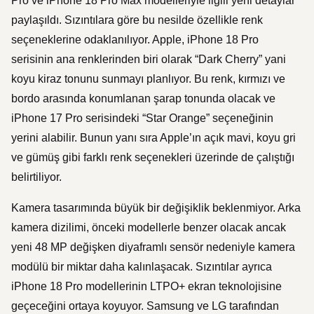
Pro ve iPhone 18 Pro Max modelleriyle ilgili yeni detaylar
paylaşıldı. Sızıntılara göre bu nesilde özellikle renk
seçeneklerine odaklanılıyor. Apple, iPhone 18 Pro
serisinin ana renklerinden biri olarak “Dark Cherry” yani
koyu kiraz tonunu sunmayı planlıyor. Bu renk, kırmızı ve
bordo arasında konumlanan şarap tonunda olacak ve
iPhone 17 Pro serisindeki “Star Orange” seçeneğinin
yerini alabilir. Bunun yanı sıra Apple’ın açık mavi, koyu gri
ve gümüş gibi farklı renk seçenekleri üzerinde de çalıştığı
belirtiliyor.
Kamera tasarımında büyük bir değişiklik beklenmiyor. Arka
kamera dizilimi, önceki modellerle benzer olacak ancak
yeni 48 MP değişken diyaframlı sensör nedeniyle kamera
modülü bir miktar daha kalınlaşacak. Sızıntılar ayrıca
iPhone 18 Pro modellerinin LTPO+ ekran teknolojisine
geçeceğini ortaya koyuyor. Samsung ve LG tarafından