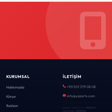
KURUMSAL
İLETIŞIM
+90 501 379 08 08
Hakkımızda
info@yazartv.com
Künye
Reklam
eNews · Geliştirici
KEYDAL
·
Developer
KEYDAL