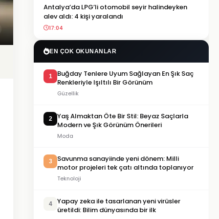
Antalya’da LPG’li otomobil seyir halindeyken
alev aldı: 4 kişi yaralandı
17:04
EN ÇOK OKUNANLAR
Buğday Tenlere Uyum Sağlayan En Şık Saç
1
Renkleriyle Işıltılı Bir Görünüm
Güzellik
Yaş Almaktan Öte Bir Stil: Beyaz Saçlarla
2
Modern ve Şık Görünüm Önerileri
Moda
Savunma sanayiinde yeni dönem: Milli
3
motor projeleri tek çatı altında toplanıyor
Teknoloji
Yapay zeka ile tasarlanan yeni virüsler
4
üretildi: Bilim dünyasında bir ilk