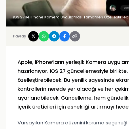
iOS 27 ile iPhone Kamera Uygulaması Tamamen Özelleştirilebil
Paylaş
Apple, iPhone’ların yerleşik Kamera uygula
hazırlanıyor. iOS 27 güncellemesiyle birlik
özelleştirebilecek. Bu yenilik sayesinde ekr
kontrollerin nerede yer alacağı ve her çeki
ayarlanabilecek. Güncelleme, hem gündelik f
içerik üreticileri için esnekliği artırmayı hedef
Varsayılan Kamera düzenini koruma seçeneği d