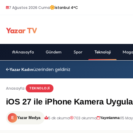
7 Ağustos 2026 Cuma
İstanbul 4°C
Yazar TV
Anasayfa
Gündem
Spor
Teknoloji
Maga
üzerinden geldiniz
Yazar Kadın
Anasayfa
TEKNOLOJI
iOS 27 ile iPhone Kamera Uygulam
5 dk okuma
703 okunma
15 May
E
Yazar Medya
Yayınlanma: