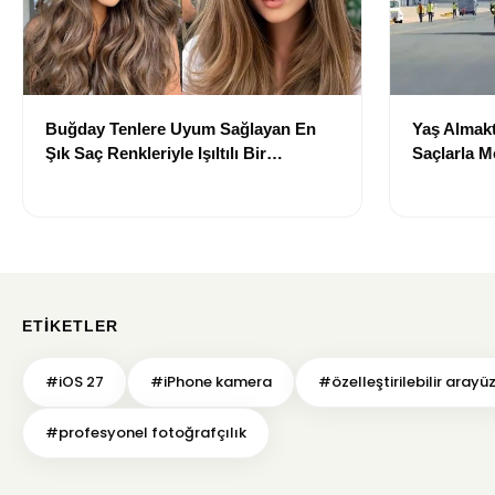
Buğday Tenlere Uyum Sağlayan En
Yaş Almakt
Şık Saç Renkleriyle Işıltılı Bir
Saçlarla 
Görünüm
Önerileri
ETIKETLER
#iOS 27
#iPhone kamera
#özelleştirilebilir arayü
#profesyonel fotoğrafçılık