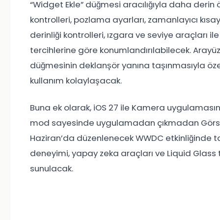
“Widget Ekle” düğmesi aracılığıyla daha derin ö
kontrolleri, pozlama ayarları, zamanlayıcı kısayol
derinliği kontrolleri, ızgara ve seviye araçları i
tercihlerine göre konumlandırılabilecek. Arayüzd
düğmesinin deklanşör yanına taşınmasıyla özell
kullanım kolaylaşacak.
Buna ek olarak, iOS 27 ile Kamera uygulamasına S
mod sayesinde uygulamadan çıkmadan Görsel Zek
Haziran’da düzenlenecek WWDC etkinliğinde t
deneyimi, yapay zeka araçları ve Liquid Glass t
sunulacak.