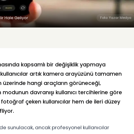
ir Hale Geliyor
Foto: Yazar Medya
masında kapsamlı bir değişiklik yapmaya
te, kullanıcılar artık kamera arayüzünü tamamen
an üzerinde hangi araçların görüneceği,
m modunun davranışı kullanıcı tercihlerine göre
otoğraf çeken kullanıcılar hem de ileri düzey
liyor.
e sunulacak, ancak profesyonel kullanıcılar