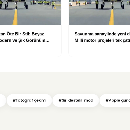
an Öte Bir Stil: Beyaz
Savunma sanayiinde yeni 
Modern ve Şık Görünüm
Milli motor projeleri tek çat
toplanıyor
z
#fotoğraf çekimi
#Siri destekli mod
#Apple günc