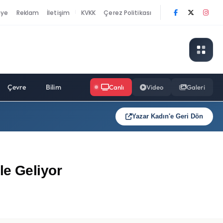
nye
Reklam
İletişim
KVKK
Çerez Politikası
|
Çevre
Bilim
Canlı
Video
Galeri
Yazar Kadın'e Geri Dön
le Geliyor