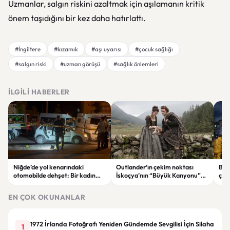
Uzmanlar, salgın riskini azaltmak için aşılamanın kritik
önem taşıdığını bir kez daha hatırlattı.
#İngiltere
#kızamık
#aşı uyarısı
#çocuk sağlığı
#salgın riski
#uzman görüşü
#sağlık önlemleri
İLGILI HABERLER
Niğde’de yol kenarındaki
Outlander’ın çekim noktası
Bahç
otomobilde dehşet: Bir kadın
İskoçya’nın “Büyük Kanyonu”
çökt
hayatını kaybetti, bir kişi ağır
satışa çıkarıldı
önl
yaralandı
EN ÇOK OKUNANLAR
1972 İrlanda Fotoğrafı Yeniden Gündemde Sevgilisi İçin Silaha
1