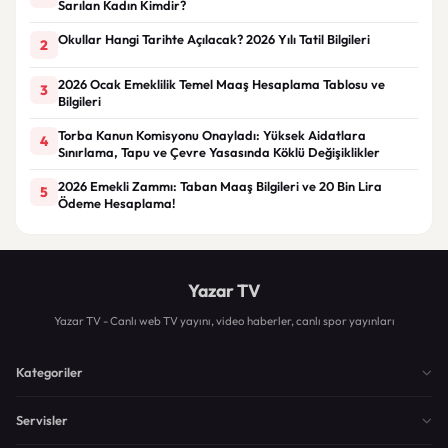
Sarılan Kadın Kimdir?
Okullar Hangi Tarihte Açılacak? 2026 Yılı Tatil Bilgileri
2
2026 Ocak Emeklilik Temel Maaş Hesaplama Tablosu ve
3
Bilgileri
Torba Kanun Komisyonu Onayladı: Yüksek Aidatlara
4
Sınırlama, Tapu ve Çevre Yasasında Köklü Değişiklikler
2026 Emekli Zammı: Taban Maaş Bilgileri ve 20 Bin Lira
5
Ödeme Hesaplama!
Yazar TV
Yazar TV - Canlı web TV yayını, video haberler, canlı spor yayınları
Kategoriler
Servisler