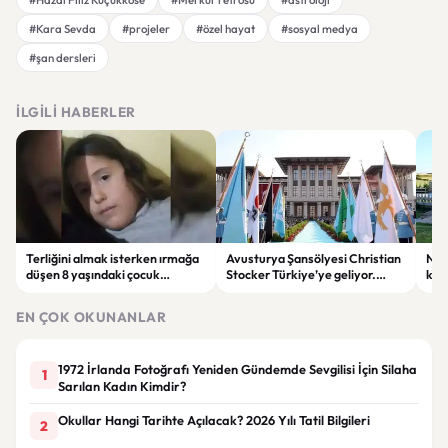
#Kara Sevda
#projeler
#özel hayat
#sosyal medya
#şan dersleri
İLGILI HABERLER
Terliğini almak isterken ırmağa
Avusturya Şansölyesi Christian
NASA
düşen 8 yaşındaki çocuk
Stocker Türkiye’ye geliyor.
köy
hayatını kaybetti.
Görüşmelerde önemli başlıklar
seçt
masada olacak
EN ÇOK OKUNANLAR
1972 İrlanda Fotoğrafı Yeniden Gündemde Sevgilisi İçin Silaha
1
Sarılan Kadın Kimdir?
Okullar Hangi Tarihte Açılacak? 2026 Yılı Tatil Bilgileri
2