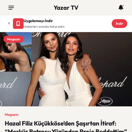
Yazar TV
Uygulamayı İndir
İndir
Haberleri anında takip edin
Magazin
Magazin
Hazal Filiz Küçükköse’den Şaşırtan İtiraf:
“Merkür Retrosu Yüzünden Proje Reddettim”