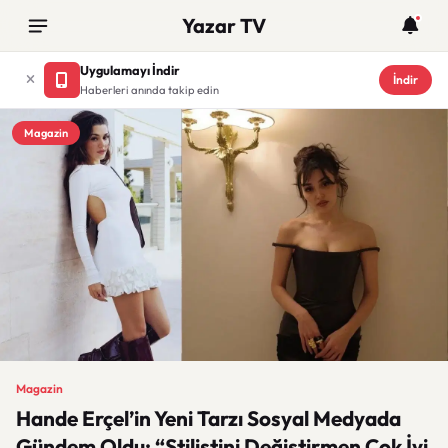
Yazar TV
Uygulamayı İndir
İndir
Haberleri anında takip edin
Magazin
Magazin
Hande Erçel’in Yeni Tarzı Sosyal Medyada
Gündem Oldu: “Stilistini Değiştirmen Çok İyi