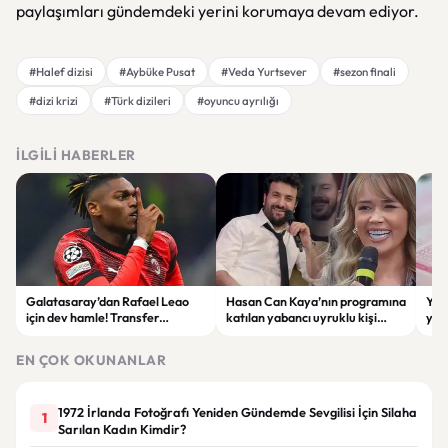
paylaşımları gündemdeki yerini korumaya devam ediyor.
#Halef dizisi
#Aybüke Pusat
#Veda Yurtsever
#sezon finali
#dizi krizi
#Türk dizileri
#oyuncu ayrılığı
İLGILI HABERLER
Galatasaray’dan Rafael Leao
Hasan Can Kaya’nın programına
YÖK
için dev hamle! Transfer
katılan yabancı uyruklu kişi
yap
görüşmeleri başladı
çalışma izni olmadığı
dök
gerekçesiyle gözaltına alındı
EN ÇOK OKUNANLAR
1972 İrlanda Fotoğrafı Yeniden Gündemde Sevgilisi İçin Silaha
1
Sarılan Kadın Kimdir?