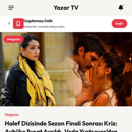
Yazar TV
Uygulamayı İndir
İndir
Haberleri anında takip edin
Magazin
Magazin
Halef Dizisinde Sezon Finali Sonrası Kriz:
Aybüke Pusat Ayrıldı, Veda Yurtsever’den