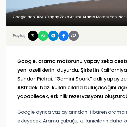
Google’dan Büyük Yapay Zeka Atılımı: Arama Motoru Yeni Nesi
Paylaş
Google, arama motorunu yapay zeka destekl
yeni özelliklerini duyurdu. Şirketin Kaliforni
Sundar Pichai, “Gemini Spark” adlı yapay z
ABD’deki bazı kullanıcılarla buluşacağını açık
yapabilecek, etkinlik rezervasyonu oluşturabi
Google ayrıca yaz aylarından itibaren arama m
ekleyecek. Arama çubuğu, kullanıcıların daha 