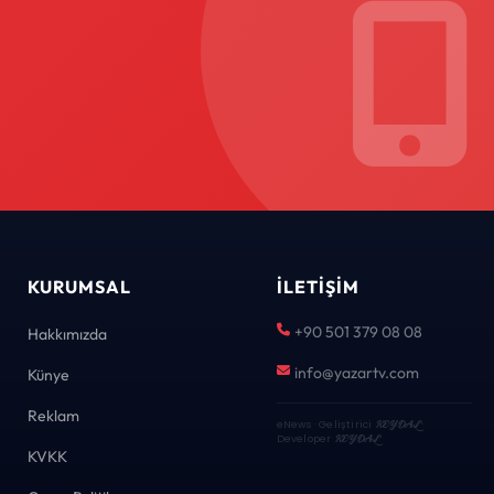
KURUMSAL
İLETIŞIM
+90 501 379 08 08
Hakkımızda
info@yazartv.com
Künye
Reklam
eNews · Geliştirici
KEYDAL
·
Developer
KEYDAL
KVKK