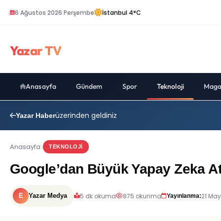
6 Ağustos 2026 Perşembe
İstanbul 4°C
Yazar TV
Anasayfa
Gündem
Spor
Teknoloji
Maga
üzerinden geldiniz
Yazar Haber
Anasayfa
TEKNOLOJI
Google’dan Büyük Yapay Zeka Atı
5 dk okuma
875 okunma
21 May
E
Yazar Medya
Yayınlanma: