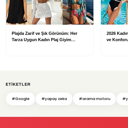
Plajda Zarif ve Şık Görünüm: Her
2026 Kadın 
Tarza Uygun Kadın Plaj Giyim
ve Konforu
Önerileri
Modeller
ETIKETLER
#Google
#yapay zeka
#arama motoru
#ye