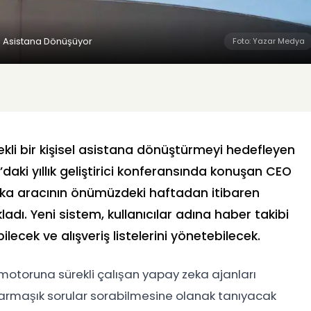
l Asistana Dönüşüyor
Foto: Yazar Medya
i bir kişisel asistana dönüştürmeyi hedefleyen
ya’daki yıllık geliştirici konferansında konuşan CEO
eka aracının önümüzdeki haftadan itibaren
ladı. Yeni sistem, kullanıcılar adına haber takibi
lecek ve alışveriş listelerini yönetebilecek.
otoruna sürekli çalışan yapay zeka ajanları
karmaşık sorular sorabilmesine olanak tanıyacak