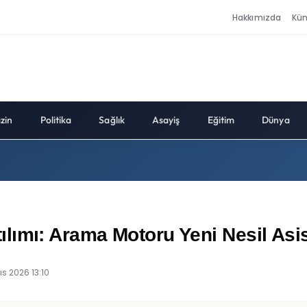
Hakkımızda
Kü
zin
Politika
Sağlık
Asayiş
Eğitim
Dünya
lımı: Arama Motoru Yeni Nesil As
ıs 2026 13:10