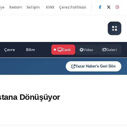
nye
Reklam
İletişim
KVKK
Çerez Politikası
|
Çevre
Bilim
Canlı
Video
Galeri
Yazar Haber'e Geri Dön
istana Dönüşüyor