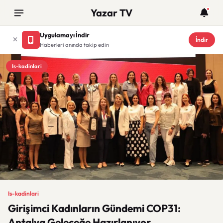
Yazar TV
Uygulamayı İndir
İndir
Haberleri anında takip edin
Is-kadinlari
Is-kadinlari
Girişimci Kadınların Gündemi COP31:
Antalya Geleceğe Hazırlanıyor