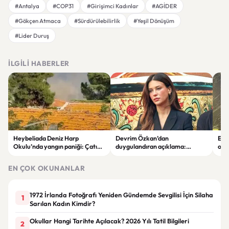
#Antalya
#COP31
#Girişimci Kadınlar
#AGİDER
#Gökçen Atmaca
#Sürdürülebilirlik
#Yeşil Dönüşüm
#Lider Duruş
İLGILI HABERLER
Heybeliada Deniz Harp
Devrim Özkan’dan
Edi
Okulu’nda yangın paniği: Çatıda
duygulandıran açıklama:
ope
büyük hasar oluştu
“Babaannemi kaybettim”
tut
EN ÇOK OKUNANLAR
1972 İrlanda Fotoğrafı Yeniden Gündemde Sevgilisi İçin Silaha
1
Sarılan Kadın Kimdir?
Okullar Hangi Tarihte Açılacak? 2026 Yılı Tatil Bilgileri
2