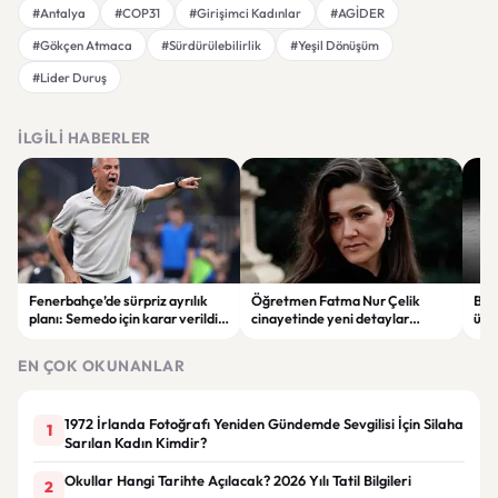
#Antalya
#COP31
#Girişimci Kadınlar
#AGİDER
#Gökçen Atmaca
#Sürdürülebilirlik
#Yeşil Dönüşüm
#Lider Duruş
İLGILI HABERLER
Fenerbahçe’de sürpriz ayrılık
Öğretmen Fatma Nur Çelik
Buga
planı: Semedo için karar verildi
cinayetinde yeni detaylar
üre
iddiası
ortaya çıktı: Saldırgan
öğrencinin geçmişi dikkat çekti
EN ÇOK OKUNANLAR
1972 İrlanda Fotoğrafı Yeniden Gündemde Sevgilisi İçin Silaha
1
Sarılan Kadın Kimdir?
Okullar Hangi Tarihte Açılacak? 2026 Yılı Tatil Bilgileri
2