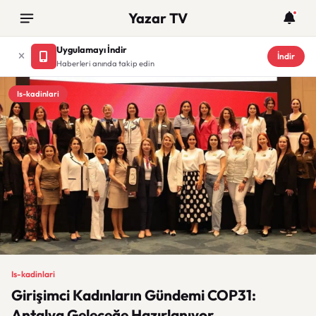
Yazar TV
Uygulamayı İndir
İndir
Haberleri anında takip edin
Is-kadinlari
Is-kadinlari
Girişimci Kadınların Gündemi COP31:
Antalya Geleceğe Hazırlanıyor