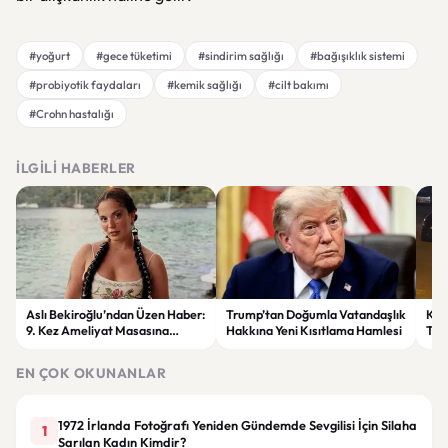
#yoğurt
#gece tüketimi
#sindirim sağlığı
#bağışıklık sistemi
#probiyotik faydaları
#kemik sağlığı
#cilt bakımı
#Crohn hastalığı
İLGILI HABERLER
Aslı Bekiroğlu’ndan Üzen Haber:
Trump’tan Doğumla Vatandaşlık
Kay
9. Kez Ameliyat Masasına
Hakkına Yeni Kısıtlama Hamlesi
Tar
Yatacak
EN ÇOK OKUNANLAR
1972 İrlanda Fotoğrafı Yeniden Gündemde Sevgilisi İçin Silaha
1
Sarılan Kadın Kimdir?