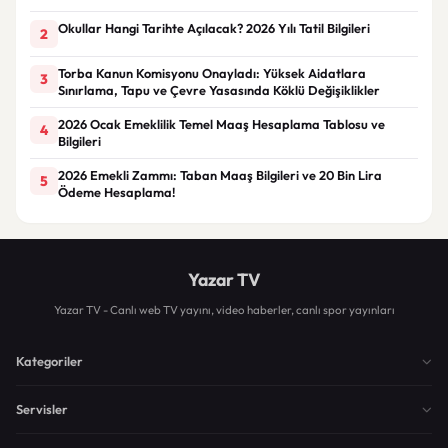
Okullar Hangi Tarihte Açılacak? 2026 Yılı Tatil Bilgileri
2
Torba Kanun Komisyonu Onayladı: Yüksek Aidatlara
3
Sınırlama, Tapu ve Çevre Yasasında Köklü Değişiklikler
2026 Ocak Emeklilik Temel Maaş Hesaplama Tablosu ve
4
Bilgileri
2026 Emekli Zammı: Taban Maaş Bilgileri ve 20 Bin Lira
5
Ödeme Hesaplama!
Yazar TV
Yazar TV - Canlı web TV yayını, video haberler, canlı spor yayınları
Kategoriler
Servisler