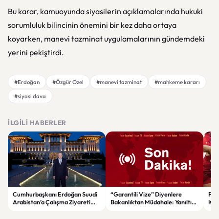
Bu karar, kamuoyunda siyasilerin açıklamalarında hukuki
sorumluluk bilincinin önemini bir kez daha ortaya
koyarken, manevi tazminat uygulamalarının gündemdeki
yerini pekiştirdi.
#Erdoğan
#Özgür Özel
#manevi tazminat
#mahkeme kararı
#siyasi dava
İLGILI HABERLER
Cumhurbaşkanı Erdoğan Suudi
“Garantili Vize” Diyenlere
File
Arabistan’a Çalışma Ziyareti
Bakanlıktan Müdahale: Yanıltıcı
Kar
Gerçekleştirecek
Reklamlara Durdurma Kararı