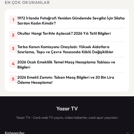
EN ÇOK OKUNANLAR
1972 İrlanda Fotoğrafı Yeniden Gündemde Sevgilisi İçin Silaha
1
Sarılan Kadın Kimdir?
Okullar Hangi Tarihte Açılacak? 2026 Yılı Tatil Bilgileri
2
Torba Kanun Komisyonu Onayladı: Yüksek Aidatlara
3
Sınırlama, Tapu ve Çevre Yasasında Köklü Değişiklikler
2026 Ocak Emeklilik Temel Maaş Hesaplama Tablosu ve
4
Bilgileri
2026 Emekli Zammı: Taban Maaş Bilgileri ve 20 Bin Lira
5
Ödeme Hesaplama!
Yazar TV
Yazar TV - Canlı web TV yayını, video haberler, canlı spor yayınları
Kategoriler