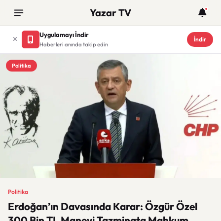
Yazar TV
Uygulamayı İndir
İndir
Haberleri anında takip edin
Politika
Politika
Erdoğan’ın Davasında Karar: Özgür Özel
300 Bin TL Manevi Tazminata Mahkum