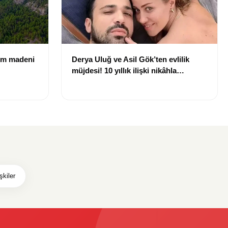
rom madeni
Derya Uluğ ve Asil Gök’ten evlilik
müjdesi! 10 yıllık ilişki nikâhla
taçlanıyor
şkiler