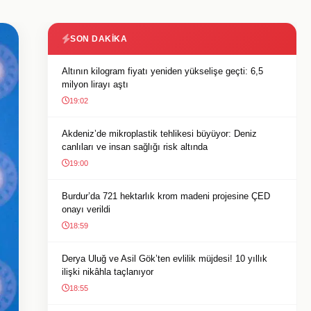
SON DAKIKA
Altının kilogram fiyatı yeniden yükselişe geçti: 6,5
milyon lirayı aştı
19:02
Akdeniz’de mikroplastik tehlikesi büyüyor: Deniz
canlıları ve insan sağlığı risk altında
19:00
Burdur’da 721 hektarlık krom madeni projesine ÇED
onayı verildi
18:59
Derya Uluğ ve Asil Gök’ten evlilik müjdesi! 10 yıllık
ilişki nikâhla taçlanıyor
18:55