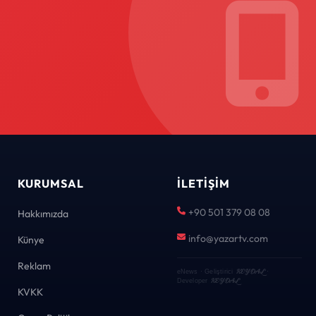
KURUMSAL
İLETIŞIM
+90 501 379 08 08
Hakkımızda
info@yazartv.com
Künye
Reklam
KEYDAL
eNews · Geliştirici
·
KEYDAL
Developer
KVKK