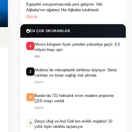
Egeşehir soruşturmasında yeni gelişme: Veli
Ağbaba’nın ağabeyi Hür Ağbaba tutuklandı
18:36
EN ÇOK OKUNANLAR
Altının kilogram fiyatı yeniden yükselişe geçti: 6,5
1
milyon lirayı aştı
Altin
Akdeniz’de mikroplastik tehlikesi büyüyor: Deniz
2
canlıları ve insan sağlığı risk altında
Çevre
Burdur’da 721 hektarlık krom madeni projesine
3
ÇED onayı verildi
Çevre
Derya Uluğ ve Asil Gök’ten evlilik müjdesi! 10
4
yıllık ilişki nikâhla taçlanıyor