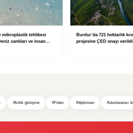
 mikroplastik tehlikesi
Burdur’da 721 hektarlık k
eniz canlıları ve insan
projesine ÇED onayı verildi
k altında
s
#kritik görüşme
#Fidan
#diplomasi
#uluslararası ili