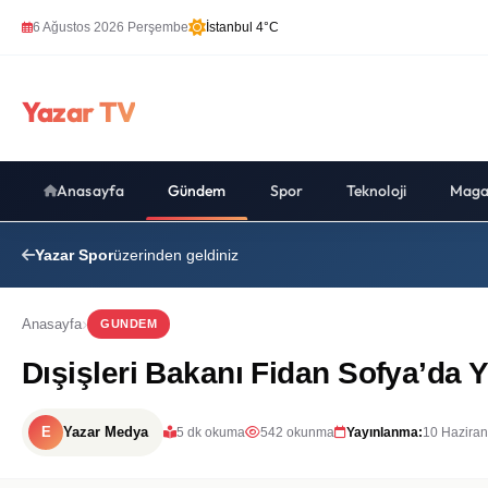
6 Ağustos 2026 Perşembe
İstanbul 4°C
Yazar TV
Anasayfa
Gündem
Spor
Teknoloji
Maga
Yazar Spor
üzerinden geldiniz
Anasayfa
GUNDEM
Dışişleri Bakanı Fidan Sofya’da Y
E
Yazar Medya
5 dk okuma
542 okunma
Yayınlanma:
10 Haziran