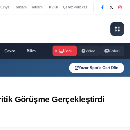
Künye
Reklam
İletişim
KVKK
Çerez Politikası
|
Çevre
Bilim
Canlı
Video
Galeri
Yazar Spor'e Geri Dön
ritik Görüşme Gerçekleştirdi