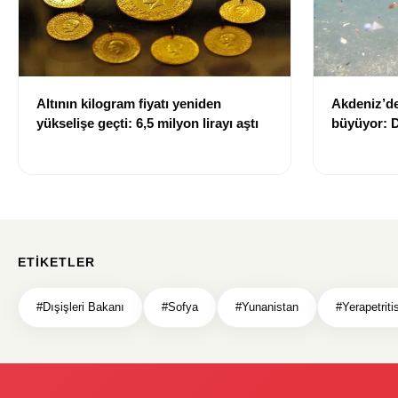
Altının kilogram fiyatı yeniden
Akdeniz’de
yükselişe geçti: 6,5 milyon lirayı aştı
büyüyor: D
sağlığı ris
ETIKETLER
#Dışişleri Bakanı
#Sofya
#Yunanistan
#Yerapetriti