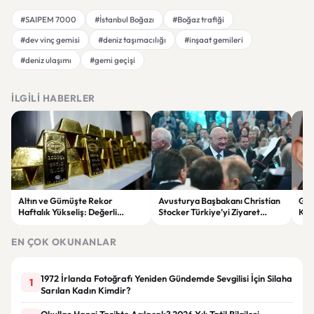
#SAIPEM 7000
#İstanbul Boğazı
#Boğaz trafiği
#dev vinç gemisi
#deniz taşımacılığı
#inşaat gemileri
#deniz ulaşımı
#gemi geçişi
İLGILI HABERLER
Altın ve Gümüşte Rekor
Avusturya Başbakanı Christian
Gür
Haftalık Yükseliş: Değerli
Stocker Türkiye’yi Ziyaret
Kad
Metaller Son 28 Haftanın
Edecek
Kar
Zirvesinde
EN ÇOK OKUNANLAR
1972 İrlanda Fotoğrafı Yeniden Gündemde Sevgilisi İçin Silaha
1
Sarılan Kadın Kimdir?
Okullar Hangi Tarihte Açılacak? 2026 Yılı Tatil Bilgileri