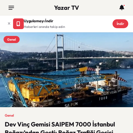
Yazar TV
Uygulamayı İndir
İndir
Haberleri anında takip edin
Genel
Genel
Dev Vinç Gemisi SAIPEM 7000 İstanbul
Boğazı’ndan Geçti: Boğaz Trafiği Geçici