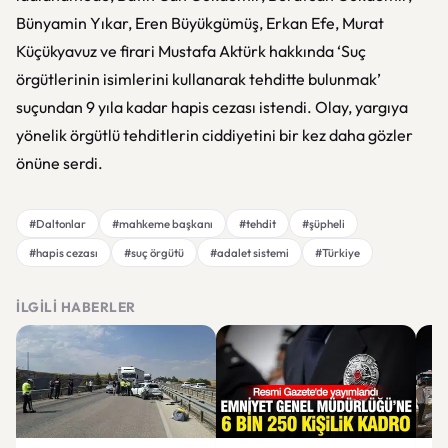
Bünyamin Yıkar, Eren Büyükgümüş, Erkan Efe, Murat
Küçükyavuz ve firari Mustafa Aktürk hakkında ‘Suç
örgütlerinin isimlerini kullanarak tehditte bulunmak’
suçundan 9 yıla kadar hapis cezası istendi. Olay, yargıya
yönelik örgütlü tehditlerin ciddiyetini bir kez daha gözler
önüne serdi.
#Daltonlar
#mahkeme başkanı
#tehdit
#şüpheli
#hapis cezası
#suç örgütü
#adalet sistemi
#Türkiye
İLGILI HABERLER