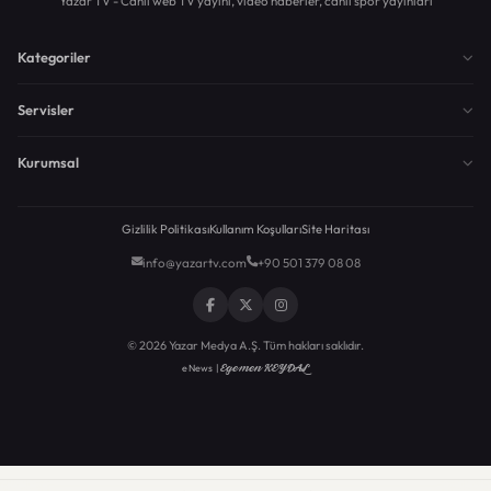
Yazar TV - Canlı web TV yayını, video haberler, canlı spor yayınları
Kategoriler
Servisler
Kurumsal
Gizlilik Politikası
Kullanım Koşulları
Site Haritası
info@yazartv.com
+90 501 379 08 08
© 2026 Yazar Medya A.Ş. Tüm hakları saklıdır.
Egemen KEYDAL
eNews |