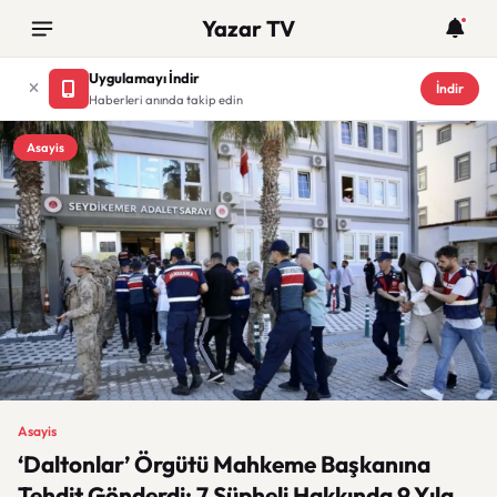
Yazar TV
Uygulamayı İndir
İndir
Haberleri anında takip edin
Asayis
Asayis
‘Daltonlar’ Örgütü Mahkeme Başkanına
Tehdit Gönderdi: 7 Şüpheli Hakkında 9 Yıla