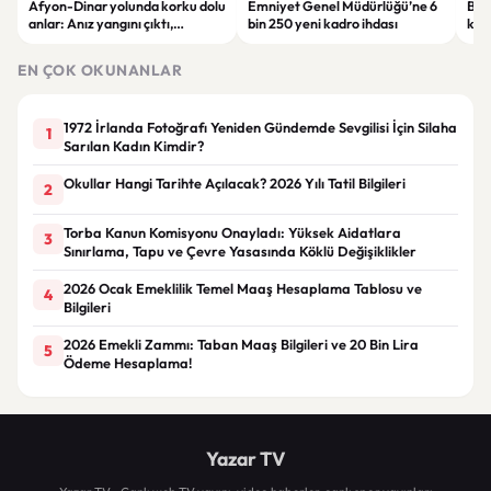
Afyon-Dinar yolunda korku dolu
Emniyet Genel Müdürlüğü’ne 6
Bolu
anlar: Anız yangını çıktı,
bin 250 yeni kadro ihdası
kaz
zincirleme kaza nedeniyle
çarp
ulaşım durdu
EN ÇOK OKUNANLAR
1972 İrlanda Fotoğrafı Yeniden Gündemde Sevgilisi İçin Silaha
1
Sarılan Kadın Kimdir?
Okullar Hangi Tarihte Açılacak? 2026 Yılı Tatil Bilgileri
2
Torba Kanun Komisyonu Onayladı: Yüksek Aidatlara
3
Sınırlama, Tapu ve Çevre Yasasında Köklü Değişiklikler
2026 Ocak Emeklilik Temel Maaş Hesaplama Tablosu ve
4
Bilgileri
2026 Emekli Zammı: Taban Maaş Bilgileri ve 20 Bin Lira
5
Ödeme Hesaplama!
Yazar TV