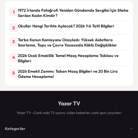
1972 İrlanda Fotoğrafı Yeniden Gündemde Sevgilisi İçin Silaha
1
Sarılan Kadın Kimdir?
Okullar Hangi Tarihte Açılacak? 2026 Yılı Tatil Bilgileri
2
Torba Kanun Komisyonu Onayladı: Yüksek Aidatlara
3
Sınırlama, Tapu ve Çevre Yasasında Köklü Değişiklikler
2026 Ocak Emeklilik Temel Maaş Hesaplama Tablosu ve
4
Bilgileri
2026 Emekli Zammı: Taban Maaş Bilgileri ve 20 Bin Lira
5
Ödeme Hesaplama!
Yazar TV
Yazar TV - Canlı web TV yayını, video haberler, canlı spor yayınları
Kategoriler