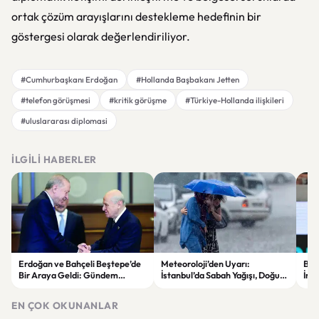
ortak çözüm arayışlarını destekleme hedefinin bir
göstergesi olarak değerlendiriliyor.
#Cumhurbaşkanı Erdoğan
#Hollanda Başbakanı Jetten
#telefon görüşmesi
#kritik görüşme
#Türkiye-Hollanda ilişkileri
#uluslararası diplomasi
İLGILI HABERLER
Erdoğan ve Bahçeli Beştepe’de
Meteoroloji’den Uyarı:
Beşi
Bir Araya Geldi: Gündem
İstanbul’da Sabah Yağışı, Doğu
İmz
“Terörsüz Türkiye” Süreci
Bölgelerde Çöl Tozu Bekleniyor
Avr
Kay
EN ÇOK OKUNANLAR