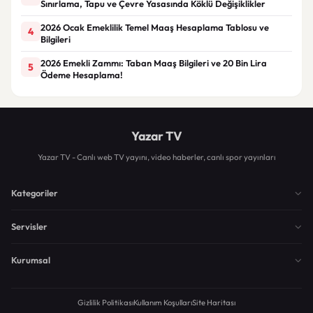
Sınırlama, Tapu ve Çevre Yasasında Köklü Değişiklikler
2026 Ocak Emeklilik Temel Maaş Hesaplama Tablosu ve
4
Bilgileri
2026 Emekli Zammı: Taban Maaş Bilgileri ve 20 Bin Lira
5
Ödeme Hesaplama!
Yazar TV
Yazar TV - Canlı web TV yayını, video haberler, canlı spor yayınları
Kategoriler
Servisler
Kurumsal
Gizlilik Politikası
Kullanım Koşulları
Site Haritası