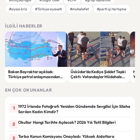
#siyasi kriz
#Türkiye siyaseti
#muhalefet
#parti içi tartışma
İLGILI HABERLER
Bakan Bayraktar açıkladı:
Üsküdar’da Kediye Şiddet Tepki
Hus
Türkiye petrol anlaşmasından
Çekti: Vatandaşlar Müdahale
Yöne
yıllık 500 milyon dolar gelir
Etti
Say
sağlayacak
Sür
EN ÇOK OKUNANLAR
1972 İrlanda Fotoğrafı Yeniden Gündemde Sevgilisi İçin Silaha
1
Sarılan Kadın Kimdir?
Okullar Hangi Tarihte Açılacak? 2026 Yılı Tatil Bilgileri
2
Torba Kanun Komisyonu Onayladı: Yüksek Aidatlara
3