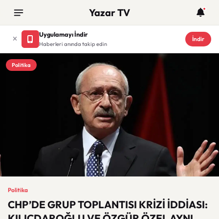
Yazar TV
Uygulamayı İndir
İndir
Haberleri anında takip edin
Politika
Politika
CHP’DE GRUP TOPLANTISI KRİZİ İDDİASI:
KILIÇDAROĞLU VE ÖZGÜR ÖZEL AYNI