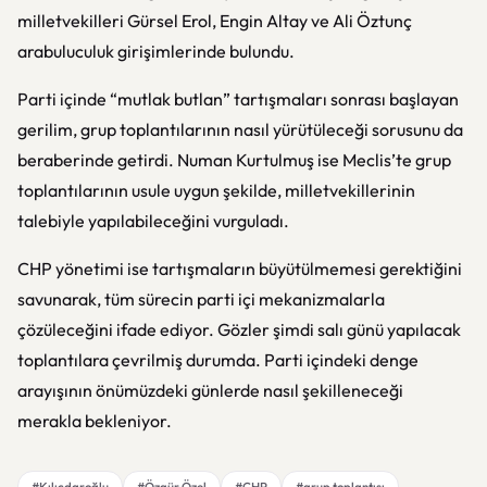
milletvekilleri
Gürsel Erol
,
Engin Altay
ve
Ali Öztunç
arabuluculuk girişimlerinde bulundu.
Parti içinde “mutlak butlan” tartışmaları sonrası başlayan
gerilim, grup toplantılarının nasıl yürütüleceği sorusunu da
beraberinde getirdi.
Numan Kurtulmuş
ise Meclis’te grup
toplantılarının usule uygun şekilde, milletvekillerinin
talebiyle yapılabileceğini vurguladı.
CHP yönetimi ise tartışmaların büyütülmemesi gerektiğini
savunarak, tüm sürecin parti içi mekanizmalarla
çözüleceğini ifade ediyor. Gözler şimdi salı günü yapılacak
toplantılara çevrilmiş durumda. Parti içindeki denge
arayışının önümüzdeki günlerde nasıl şekilleneceği
merakla bekleniyor.
#Kılıçdaroğlu
#Özgür Özel
#CHP
#grup toplantısı