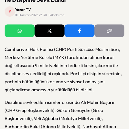
Yazar TV
Y
10 Haziran 2026 23:30 · 1 dk okuma
Cumhuriyet Halk Partisi (CHP) Parti Sözcüsü Müslim Sarı,
Merkez Yürütme Kurulu (MYK) tarafından alınan karar
doğrultusunda 9 milletvekilinin tedbirli kesin çıkarma ile
disipline sevk edildiğini açıkladı. Parti içi disiplin sürecinin,
partinin bütünlüğünü koruma ve siyaset anlayışını
güçlendirme amacıyla yürütüldüğü bildirildi.
Disipline sevk edilen isimler arasında Ali Mahir Başarır
(CHP Grup Başkanvekili), Gökan Günaydın (Grup
Başkanvekili), Veli Ağbaba (Malatya Milletvekili),
Burhanettin Bulut (Adana Milletvekili), Nurhayat Altaca