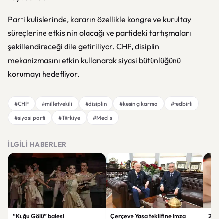
Parti kulislerinde, kararın özellikle kongre ve kurultay
süreçlerine etkisinin olacağı ve partideki tartışmaları
şekillendireceği dile getiriliyor. CHP, disiplin
mekanizmasını etkin kullanarak siyasi bütünlüğünü
korumayı hedefliyor.
#CHP
#milletvekili
#disiplin
#kesin çıkarma
#tedbirli
#siyasi parti
#Türkiye
#Meclis
İLGILI HABERLER
“Kuğu Gölü” balesi
Çerçeve Yasa teklifine imza
202