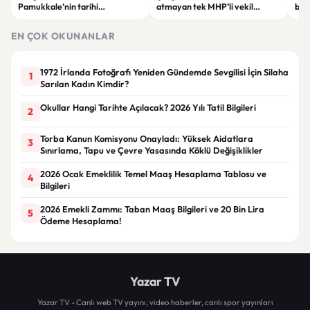
Pamukkale’nin tarihi
atmayan tek MHP’li vekil
baş
atmosferinde sanatseverlerle
Yönter’den dikkat çeken mesaj
ÖSY
buluştu
EN ÇOK OKUNANLAR
1972 İrlanda Fotoğrafı Yeniden Gündemde Sevgilisi İçin Silaha
1
Sarılan Kadın Kimdir?
Okullar Hangi Tarihte Açılacak? 2026 Yılı Tatil Bilgileri
2
Torba Kanun Komisyonu Onayladı: Yüksek Aidatlara
3
Sınırlama, Tapu ve Çevre Yasasında Köklü Değişiklikler
2026 Ocak Emeklilik Temel Maaş Hesaplama Tablosu ve
4
Bilgileri
2026 Emekli Zammı: Taban Maaş Bilgileri ve 20 Bin Lira
5
Ödeme Hesaplama!
Yazar TV
Yazar TV - Canlı web TV yayını, video haberler, canlı spor yayınları