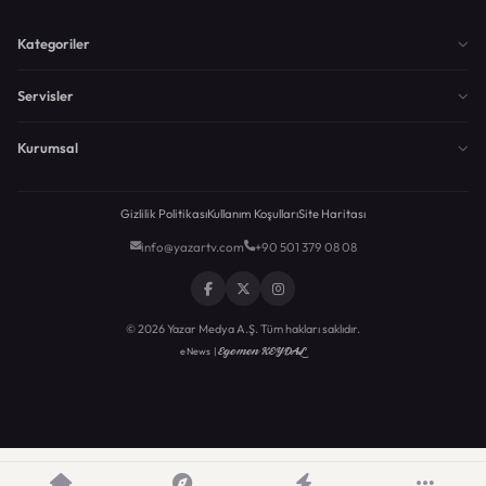
Kategoriler
Servisler
Kurumsal
Gizlilik Politikası
Kullanım Koşulları
Site Haritası
info@yazartv.com
+90 501 379 08 08
© 2026 Yazar Medya A.Ş. Tüm hakları saklıdır.
Egemen KEYDAL
eNews |