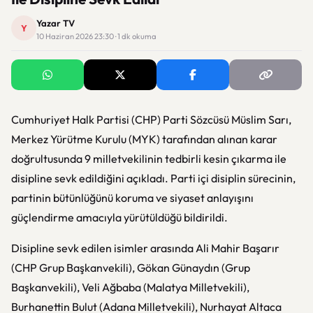
Yazar TV
Y
10 Haziran 2026 23:30 · 1 dk okuma
Cumhuriyet Halk Partisi (CHP) Parti Sözcüsü Müslim Sarı,
Merkez Yürütme Kurulu (MYK) tarafından alınan karar
doğrultusunda 9 milletvekilinin tedbirli kesin çıkarma ile
disipline sevk edildiğini açıkladı. Parti içi disiplin sürecinin,
partinin bütünlüğünü koruma ve siyaset anlayışını
güçlendirme amacıyla yürütüldüğü bildirildi.
Disipline sevk edilen isimler arasında Ali Mahir Başarır
(CHP Grup Başkanvekili), Gökan Günaydın (Grup
Başkanvekili), Veli Ağbaba (Malatya Milletvekili),
Burhanettin Bulut (Adana Milletvekili), Nurhayat Altaca