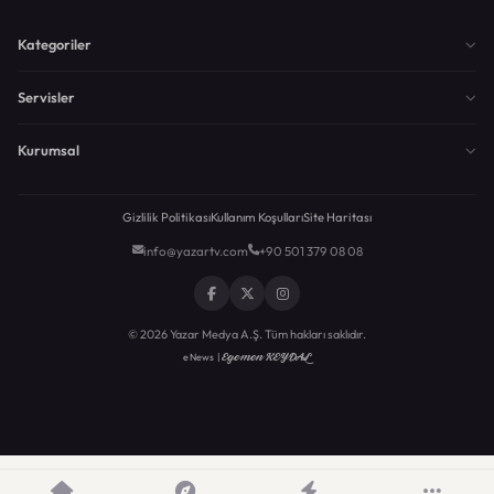
Kategoriler
Servisler
Kurumsal
Gizlilik Politikası
Kullanım Koşulları
Site Haritası
info@yazartv.com
+90 501 379 08 08
© 2026 Yazar Medya A.Ş. Tüm hakları saklıdır.
Egemen KEYDAL
eNews |