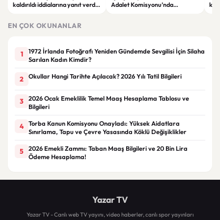
kaldırıldı iddialarına yanıt verdi:
Adalet Komisyonu’nda
kri
“Rutin tedavim için buradayım”
görüşülüyor
tek
gör
EN ÇOK OKUNANLAR
1972 İrlanda Fotoğrafı Yeniden Gündemde Sevgilisi İçin Silaha
1
Sarılan Kadın Kimdir?
Okullar Hangi Tarihte Açılacak? 2026 Yılı Tatil Bilgileri
2
2026 Ocak Emeklilik Temel Maaş Hesaplama Tablosu ve
3
Bilgileri
Torba Kanun Komisyonu Onayladı: Yüksek Aidatlara
4
Sınırlama, Tapu ve Çevre Yasasında Köklü Değişiklikler
2026 Emekli Zammı: Taban Maaş Bilgileri ve 20 Bin Lira
5
Ödeme Hesaplama!
Yazar TV
Yazar TV - Canlı web TV yayını, video haberler, canlı spor yayınları