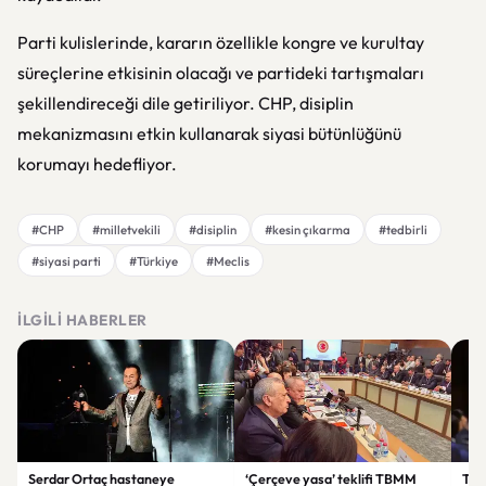
Parti kulislerinde, kararın özellikle kongre ve kurultay
süreçlerine etkisinin olacağı ve partideki tartışmaları
şekillendireceği dile getiriliyor. CHP, disiplin
mekanizmasını etkin kullanarak siyasi bütünlüğünü
korumayı hedefliyor.
#CHP
#milletvekili
#disiplin
#kesin çıkarma
#tedbirli
#siyasi parti
#Türkiye
#Meclis
İLGILI HABERLER
Serdar Ortaç hastaneye
‘Çerçeve yasa’ teklifi TBMM
Ter