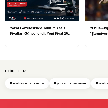
Yazar Gazetesi’nde Tanıtım Yazısı
Yunus Akgü
Fiyatları Güncellendi: Yeni Fiyat 15
"Şampiyon
Bin TL
Galatasara
ETIKETLER
#bebeklerde gaz sancısı
#gaz sancısı nedenleri
#bebek 