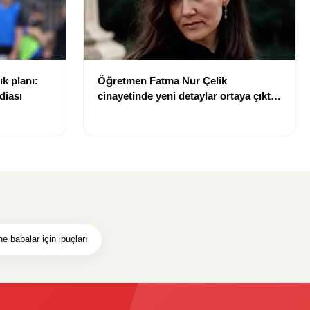
ık planı:
Öğretmen Fatma Nur Çelik
diası
cinayetinde yeni detaylar ortaya çıktı:
Saldırgan öğrencinin geçmişi dikkat
çekti
e babalar için ipuçları