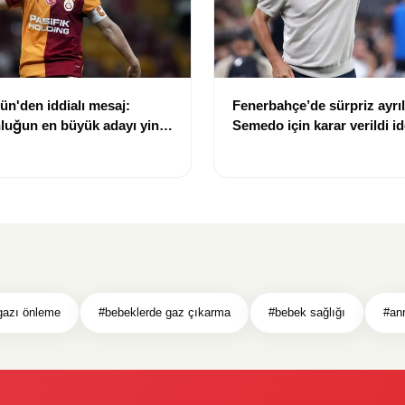
n'den iddialı mesaj:
Fenerbahçe’de sürpriz ayrıl
luğun en büyük adayı yine
Semedo için karar verildi id
y"
gazı önleme
#bebeklerde gaz çıkarma
#bebek sağlığı
#ann