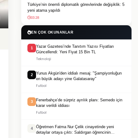
Türkiye’nin önemli diplomatik görevlerinde değişiklik: 5
yeni atama yapıldı
03:28
EN ÇOK OKUNANLAR
Yazar Gazetesi’nde Tanıtım Yazısı Fiyatları
1
Güncellendi: Yeni Fiyat 15 Bin TL
Teknoloji
Yunus Akgün'den iddialı mesaj: "Şampiyonluğun
2
en büyük adayı yine Galatasaray"
Futbol
Fenerbahçe’de sürpriz ayrılık planı: Semedo için
3
karar verildi iddiası
Futbol
Öğretmen Fatma Nur Çelik cinayetinde yeni
4
detaylar ortaya çıktı: Saldırgan öğrencinin
geçmişi dikkat çekti