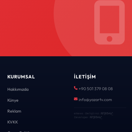
KURUMSAL
İLETIŞIM
+90 501 379 08 08
Hakkımızda
info@yazartv.com
Künye
Reklam
eNews · Geliştirici
KEYDAL
·
Developer
KEYDAL
KVKK