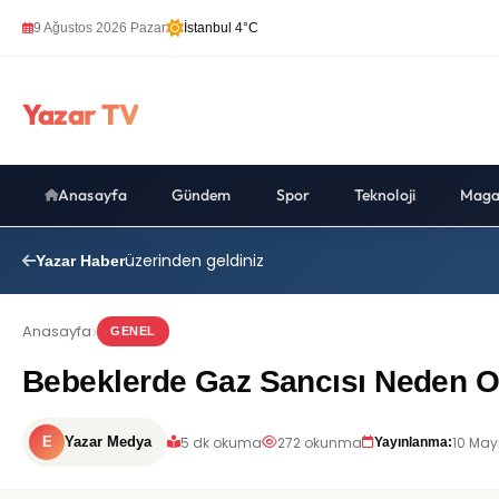
9 Ağustos 2026 Pazar
İstanbul 4°C
Yazar TV
Anasayfa
Gündem
Spor
Teknoloji
Maga
üzerinden geldiniz
Yazar Haber
Anasayfa
GENEL
Bebeklerde Gaz Sancısı Neden Olu
5 dk okuma
272 okunma
10 May
E
Yazar Medya
Yayınlanma: