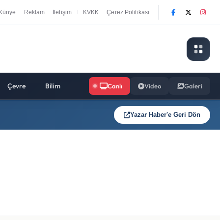
Künye
Reklam
İletişim
KVKK
Çerez Politikası
|
Çevre
Bilim
Canlı
Video
Galeri
Yazar Haber'e Geri Dön