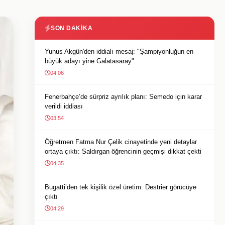
SON DAKIKA
Yunus Akgün'den iddialı mesaj: "Şampiyonluğun en
büyük adayı yine Galatasaray"
04:06
Fenerbahçe’de sürpriz ayrılık planı: Semedo için karar
verildi iddiası
03:54
Öğretmen Fatma Nur Çelik cinayetinde yeni detaylar
ortaya çıktı: Saldırgan öğrencinin geçmişi dikkat çekti
04:35
Bugatti’den tek kişilik özel üretim: Destrier görücüye
çıktı
04:29