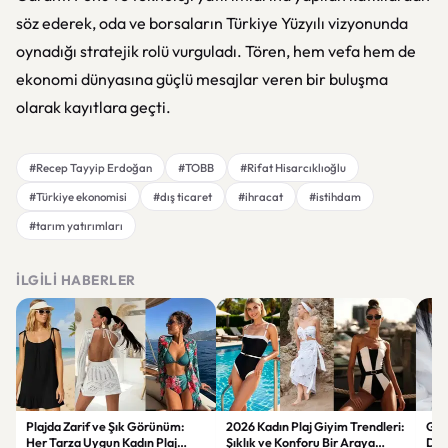
söz ederek, oda ve borsaların Türkiye Yüzyılı vizyonunda
oynadığı stratejik rolü vurguladı. Tören, hem vefa hem de
ekonomi dünyasına güçlü mesajlar veren bir buluşma
olarak kayıtlara geçti.
#Recep Tayyip Erdoğan
#TOBB
#Rifat Hisarcıklıoğlu
#Türkiye ekonomisi
#dış ticaret
#ihracat
#istihdam
#tarım yatırımları
İLGILI HABERLER
Plajda Zarif ve Şık Görünüm:
2026 Kadın Plaj Giyim Trendleri:
Güz
Her Tarza Uygun Kadın Plaj
Şıklık ve Konforu Bir Araya
Dön