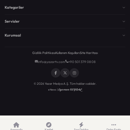
Kategoriler
Servisler
Kurumsal
Gizlilik Politikası
Kullanım Koşulları
Site Haritası
info@yazartv.com
+90 501 379 08 08
© 2026 Yazar Medya A.Ş. Tüm hakları saklıdır.
Egemen KEYDAL
eNews |
Anasayfa
Keşfet
Son Dakika
Daha Fazla