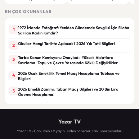
Giyim Önerileri
Getiren Modeller
Bakı
Çöz
EN ÇOK OKUNANLAR
1972 İrlanda Fotoğrafı Yeniden Gündemde Sevgilisi İçin Silaha
1
Sarılan Kadın Kimdir?
Okullar Hangi Tarihte Açılacak? 2026 Yılı Tatil Bilgileri
2
Torba Kanun Komisyonu Onayladı: Yüksek Aidatlara
3
Sınırlama, Tapu ve Çevre Yasasında Köklü Değişiklikler
2026 Ocak Emeklilik Temel Maaş Hesaplama Tablosu ve
4
Bilgileri
2026 Emekli Zammı: Taban Maaş Bilgileri ve 20 Bin Lira
5
Ödeme Hesaplama!
Yazar TV
Yazar TV - Canlı web TV yayını, video haberler, canlı spor yayınları