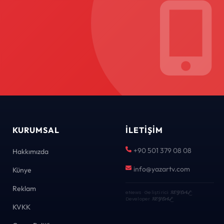
KURUMSAL
İLETIŞIM
+90 501 379 08 08
Hakkımızda
info@yazartv.com
Künye
Reklam
eNews · Geliştirici
KEYDAL
·
Developer
KEYDAL
KVKK