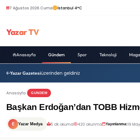
7 Ağustos 2026 Cuma
İstanbul 4°C
Yazar TV
Anasayfa
Gündem
Spor
Teknoloji
Maga
üzerinden geldiniz
Yazar Gazetesi
Anasayfa
GUNDEM
Başkan Erdoğan’dan TOBB Hizmet
5 dk okuma
420 okunma
19 May
E
Yazar Medya
Yayınlanma: