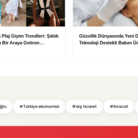
Plaj Giyim Trendleri: Şıklık
Güzellik Dünyasında Yeni
 Bir Araya Getiren
Teknoloji Destekli Bakım Ür
Yenilikçi Çözümler
oğlu
#Türkiye ekonomisi
#dış ticaret
#ihracat