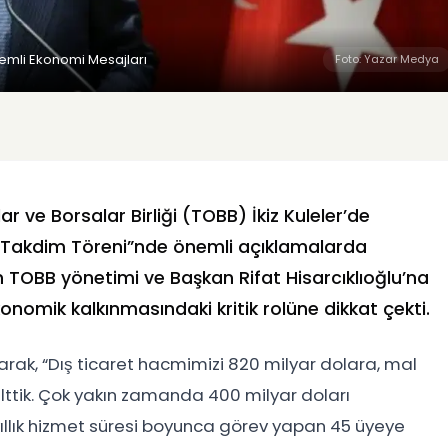
emli Ekonomi Mesajları
Foto: Yazar Medya
 ve Borsalar Birliği (TOBB) İkiz Kuleler’de
t Takdim Töreni”nde önemli açıklamalarda
OBB yönetimi ve Başkan Rifat Hisarcıklıoğlu’na
onomik kalkınmasındaki kritik rolüne dikkat çekti.
şarak, “Dış ticaret hacmimizi 820 milyar dolara, mal
lttik. Çok yakın zamanda 400 milyar doları
yıllık hizmet süresi boyunca görev yapan 45 üyeye