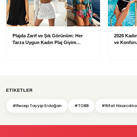
Plajda Zarif ve Şık Görünüm: Her
2026 Kadın 
Tarza Uygun Kadın Plaj Giyim
ve Konforu
Önerileri
Modeller
ETIKETLER
#Recep Tayyip Erdoğan
#TOBB
#Rifat Hisarcıklı