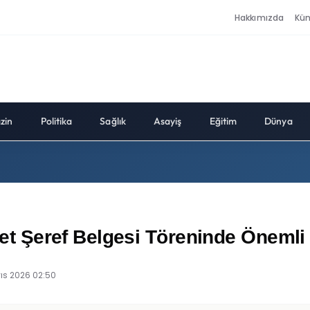
Hakkımızda
Kü
zin
Politika
Sağlık
Asayiş
Eğitim
Dünya
 Şeref Belgesi Töreninde Önemli 
ıs 2026 02:50